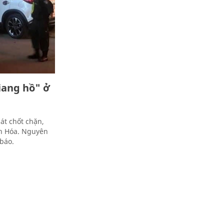
iang hồ" ở
át chốt chặn,
nh Hóa. Nguyên
báo.