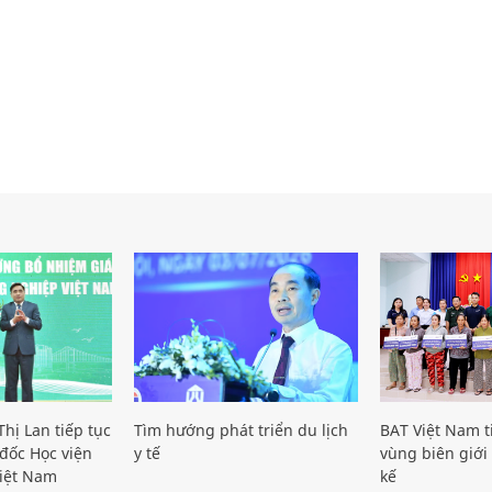
hị Lan tiếp tục
Tìm hướng phát triển du lịch
BAT Việt Nam t
đốc Học viện
y tế
vùng biên giới 
iệt Nam
kế