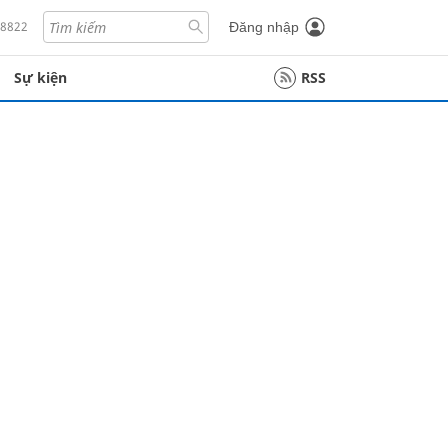
18822
Đăng nhập
Sự kiện
RSS