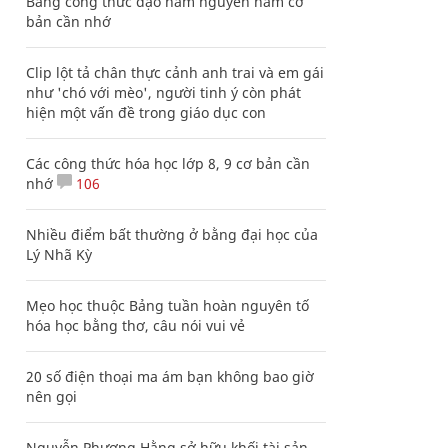
Bảng công thức đạo hàm nguyên hàm cơ
bản cần nhớ
Clip lột tả chân thực cảnh anh trai và em gái
như 'chó với mèo', người tinh ý còn phát
hiện một vấn đề trong giáo dục con
Các công thức hóa học lớp 8, 9 cơ bản cần
nhớ
106
Nhiều điểm bất thường ở bằng đại học của
Lý Nhã Kỳ
Mẹo học thuộc Bảng tuần hoàn nguyên tố
hóa học bằng thơ, câu nói vui vẻ
20 số điện thoại ma ám bạn không bao giờ
nên gọi
Nguyễn Phương Hằng sở hữu khối tài sản