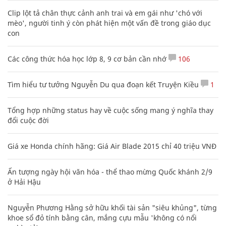
Clip lột tả chân thực cảnh anh trai và em gái như 'chó với
mèo', người tinh ý còn phát hiện một vấn đề trong giáo dục
con
Các công thức hóa học lớp 8, 9 cơ bản cần nhớ
106
Tìm hiểu tư tưởng Nguyễn Du qua đoạn kết Truyện Kiều
1
Tổng hợp những status hay về cuộc sống mang ý nghĩa thay
đổi cuộc đời
Giá xe Honda chính hãng: Giá Air Blade 2015 chỉ 40 triệu VNĐ
Ấn tượng ngày hội văn hóa - thể thao mừng Quốc khánh 2/9
ở Hải Hậu
Nguyễn Phương Hằng sở hữu khối tài sản "siêu khủng", từng
khoe sổ đỏ tính bằng cân, mắng cựu mẫu 'không có nổi