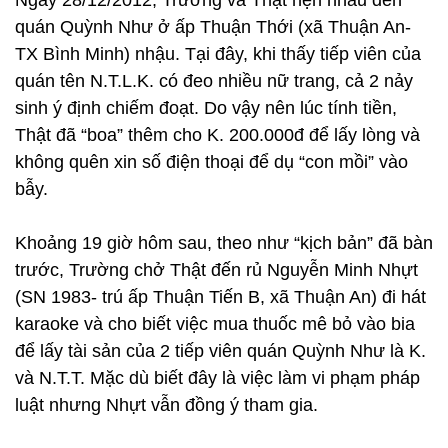
Ngày 28/12/2012, Trường và Thật hẹn nhau đến
quán Quỳnh Như ở ấp Thuận Thới (xã Thuận An-
TX Bình Minh) nhậu. Tại đây, khi thấy tiếp viên của
quán tên N.T.L.K. có đeo nhiều nữ trang, cả 2 nảy
sinh ý định chiếm đoạt. Do vậy nên lúc tính tiền,
Thật đã “boa” thêm cho K. 200.000đ để lấy lòng và
không quên xin số điện thoại để dụ “con mồi” vào
bẫy.
Khoảng 19 giờ hôm sau, theo như “kịch bản” đã bàn
trước, Trường chở Thật đến rủ Nguyễn Minh Nhựt
(SN 1983- trú ấp Thuận Tiến B, xã Thuận An) đi hát
karaoke và cho biết việc mua thuốc mê bỏ vào bia
để lấy tài sản của 2 tiếp viên quán Quỳnh Như là K.
và N.T.T. Mặc dù biết đây là việc làm vi phạm pháp
luật nhưng Nhựt vẫn đồng ý tham gia.