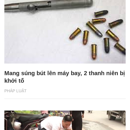
Mang súng bút lên máy bay, 2 thanh niên bị
khởi tố
PHÁP LUẬT