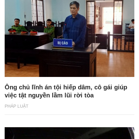
Ông chủ lĩnh án tội hiếp dâm, cô gái giúp
việc tật nguyền lầm lũi rời tòa
PHÁP LUẬT