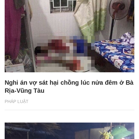
Nghi án vợ sát hại chồng lúc nửa đêm ở Bà
Rịa-Vũng Tàu
PHÁP LUẬT