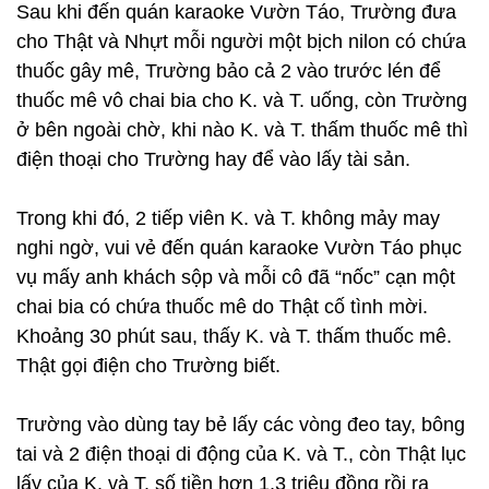
Sau khi đến quán karaoke Vườn Táo, Trường đưa
cho Thật và Nhựt mỗi người một bịch nilon có chứa
thuốc gây mê, Trường bảo cả 2 vào trước lén để
thuốc mê vô chai bia cho K. và T. uống, còn Trường
ở bên ngoài chờ, khi nào K. và T. thấm thuốc mê thì
điện thoại cho Trường hay để vào lấy tài sản.
Trong khi đó, 2 tiếp viên K. và T. không mảy may
nghi ngờ, vui vẻ đến quán karaoke Vườn Táo phục
vụ mấy anh khách sộp và mỗi cô đã “nốc” cạn một
chai bia có chứa thuốc mê do Thật cố tình mời.
Khoảng 30 phút sau, thấy K. và T. thấm thuốc mê.
Thật gọi điện cho Trường biết.
Trường vào dùng tay bẻ lấy các vòng đeo tay, bông
tai và 2 điện thoại di động của K. và T., còn Thật lục
lấy của K. và T. số tiền hơn 1,3 triệu đồng rồi ra