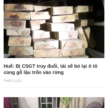
Huế: Bị CSGT truy đuổi, tài xế bỏ lại ô tô
cùng gỗ lậu trốn vào rừng
PHÁP LUẬT