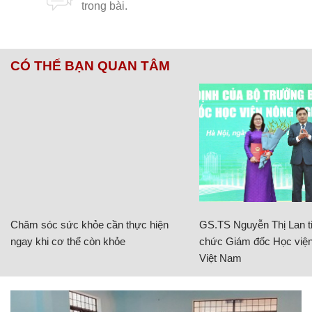
CÓ THỂ BẠN QUAN TÂM
Chăm sóc sức khỏe cần thực hiện
GS.TS Nguyễn Thị Lan ti
ngay khi cơ thể còn khỏe
chức Giám đốc Học viện
Việt Nam