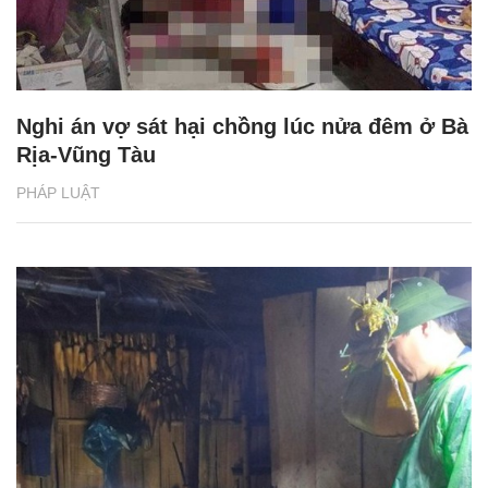
Nghi án vợ sát hại chồng lúc nửa đêm ở Bà
Rịa-Vũng Tàu
PHÁP LUẬT