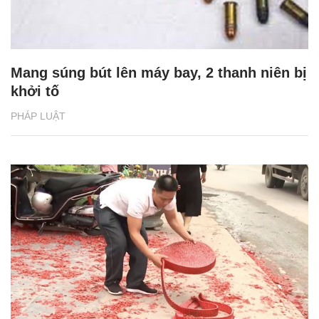
Mang súng bút lên máy bay, 2 thanh niên bị
khởi tố
PHÁP LUẬT