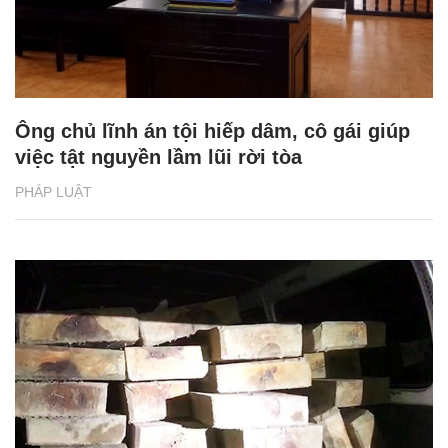
Ông chủ lĩnh án tội hiếp dâm, cô gái giúp
việc tật nguyền lầm lũi rời tòa
PHÁP LUẬT