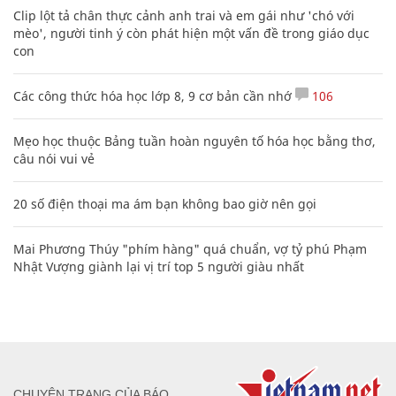
Clip lột tả chân thực cảnh anh trai và em gái như 'chó với
mèo', người tinh ý còn phát hiện một vấn đề trong giáo dục
con
Các công thức hóa học lớp 8, 9 cơ bản cần nhớ
106
Mẹo học thuộc Bảng tuần hoàn nguyên tố hóa học bằng thơ,
câu nói vui vẻ
20 số điện thoại ma ám bạn không bao giờ nên gọi
Mai Phương Thúy "phím hàng" quá chuẩn, vợ tỷ phú Phạm
Nhật Vượng giành lại vị trí top 5 người giàu nhất
CHUYÊN TRANG CỦA BÁO