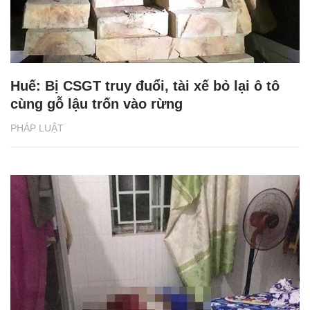
Huế: Bị CSGT truy đuổi, tài xế bỏ lại ô tô
cùng gỗ lậu trốn vào rừng
PHÁP LUẬT