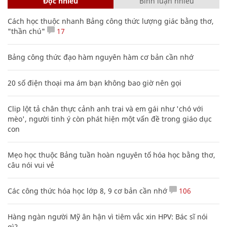
Đọc nhiều
Bình luận nhiều
Cách học thuộc nhanh Bảng công thức lượng giác bằng thơ,
"thần chú"
17
Bảng công thức đạo hàm nguyên hàm cơ bản cần nhớ
20 số điện thoại ma ám bạn không bao giờ nên gọi
Clip lột tả chân thực cảnh anh trai và em gái như 'chó với
mèo', người tinh ý còn phát hiện một vấn đề trong giáo dục
con
Mẹo học thuộc Bảng tuần hoàn nguyên tố hóa học bằng thơ,
câu nói vui vẻ
Các công thức hóa học lớp 8, 9 cơ bản cần nhớ
106
Hàng ngàn người Mỹ ân hận vì tiêm vắc xin HPV: Bác sĩ nói
gì?