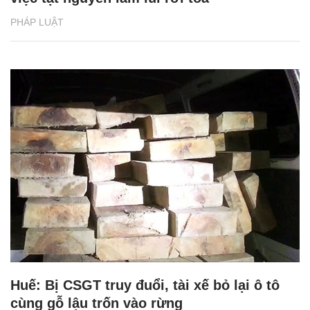
PHÁP LUẬT
Huế: Bị CSGT truy đuổi, tài xế bỏ lại ô tô
cùng gỗ lậu trốn vào rừng