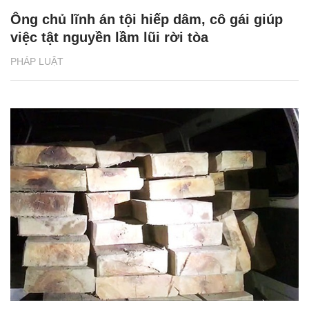
Ông chủ lĩnh án tội hiếp dâm, cô gái giúp
việc tật nguyền lầm lũi rời tòa
PHÁP LUẬT