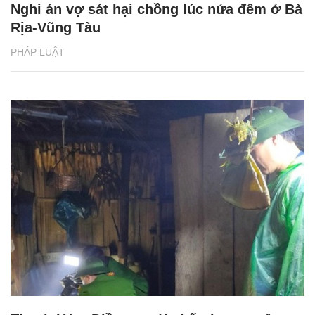
Nghi án vợ sát hại chồng lúc nửa đêm ở Bà
Rịa-Vũng Tàu
PHÁP LUẬT