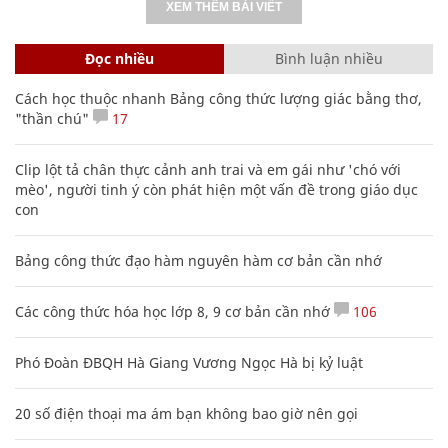
XEM THÊM BÀI VIẾT
Đọc nhiều
Bình luận nhiều
Cách học thuộc nhanh Bảng công thức lượng giác bằng thơ,
"thần chú"
17
Clip lột tả chân thực cảnh anh trai và em gái như 'chó với
mèo', người tinh ý còn phát hiện một vấn đề trong giáo dục
con
Bảng công thức đạo hàm nguyên hàm cơ bản cần nhớ
Các công thức hóa học lớp 8, 9 cơ bản cần nhớ
106
Phó Đoàn ĐBQH Hà Giang Vương Ngọc Hà bị kỷ luật
20 số điện thoại ma ám bạn không bao giờ nên gọi