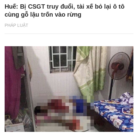
Huế: Bị CSGT truy đuổi, tài xế bỏ lại ô tô
cùng gỗ lậu trốn vào rừng
PHÁP LUẬT