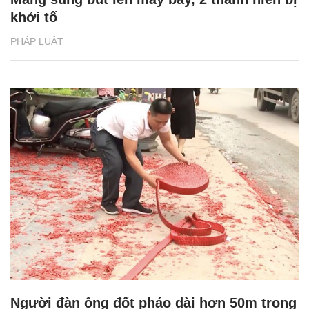
khởi tố
PHÁP LUẬT
Người đàn ông đốt pháo dài hơn 50m trong