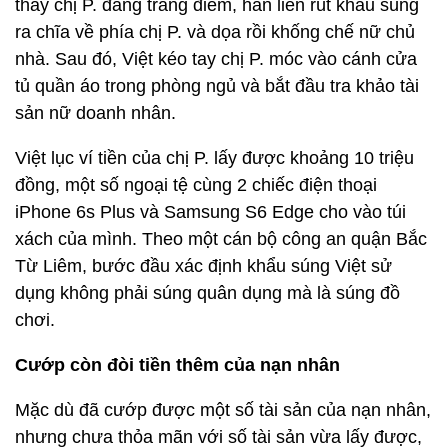
thấy chị P. đang trang điểm, hắn liền rút khẩu súng
ra chĩa về phía chị P. và dọa rồi khống chế nữ chủ
nhà. Sau đó, Việt kéo tay chị P. móc vào cánh cửa
tủ quần áo trong phòng ngủ và bắt đầu tra khảo tài
sản nữ doanh nhân.
Việt lục ví tiền của chị P. lấy được khoảng 10 triệu
đồng, một số ngoại tệ cùng 2 chiếc điện thoại
iPhone 6s Plus và Samsung S6 Edge cho vào túi
xách của mình. Theo một cán bộ công an quận Bắc
Từ Liêm, bước đầu xác định khẩu súng Việt sử
dụng không phải súng quân dụng mà là súng đồ
chơi.
Cướp còn đòi tiền thêm của nạn nhân
Mặc dù đã cướp được một số tài sản của nạn nhân,
nhưng chưa thỏa mãn với số tài sản vừa lấy được,