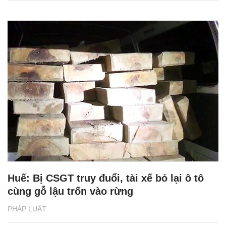
Huế: Bị CSGT truy đuổi, tài xế bỏ lại ô tô
cùng gỗ lậu trốn vào rừng
PHÁP LUẬT