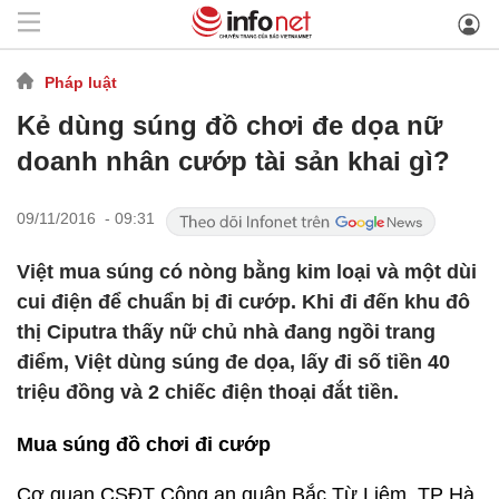
Pháp luật
Kẻ dùng súng đồ chơi đe dọa nữ
doanh nhân cướp tài sản khai gì?
09/11/2016 - 09:31
Việt mua súng có nòng bằng kim loại và một dùi
cui điện để chuẩn bị đi cướp. Khi đi đến khu đô
thị Ciputra thấy nữ chủ nhà đang ngồi trang
điểm, Việt dùng súng đe dọa, lấy đi số tiền 40
triệu đồng và 2 chiếc điện thoại đắt tiền.
Mua súng đồ chơi đi cướp
Cơ quan CSĐT Công an quận Bắc Từ Liêm, TP Hà