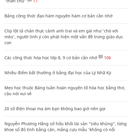
"thần chú"
17
Bảng công thức đạo hàm nguyên hàm cơ bản cần nhớ
Clip lột tả chân thực cảnh anh trai và em gái như 'chó với
mèo', người tinh ý còn phát hiện một vấn đề trong giáo dục
con
Các công thức hóa học lớp 8, 9 cơ bản cần nhớ
106
Nhiều điểm bất thường ở bằng đại học của Lý Nhã Kỳ
Mẹo học thuộc Bảng tuần hoàn nguyên tố hóa học bằng thơ,
câu nói vui vẻ
20 số điện thoại ma ám bạn không bao giờ nên gọi
Nguyễn Phương Hằng sở hữu khối tài sản "siêu khủng", từng
khoe sổ đỏ tính bằng cân, mắng cựu mẫu 'không có nổi