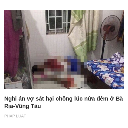
Nghi án vợ sát hại chồng lúc nửa đêm ở Bà
Rịa-Vũng Tàu
PHÁP LUẬT