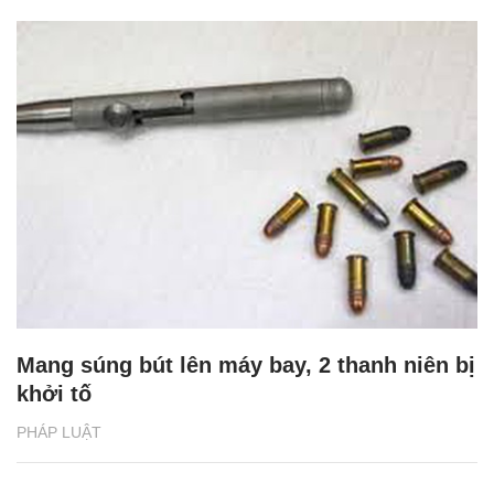
Mang súng bút lên máy bay, 2 thanh niên bị
khởi tố
PHÁP LUẬT