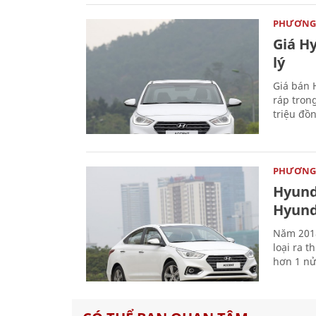
PHƯƠNG 
Giá H
lý
Giá bán 
ráp tron
triệu đồ
PHƯƠNG 
Hyund
Hyund
Năm 2018
loại ra 
hơn 1 nử