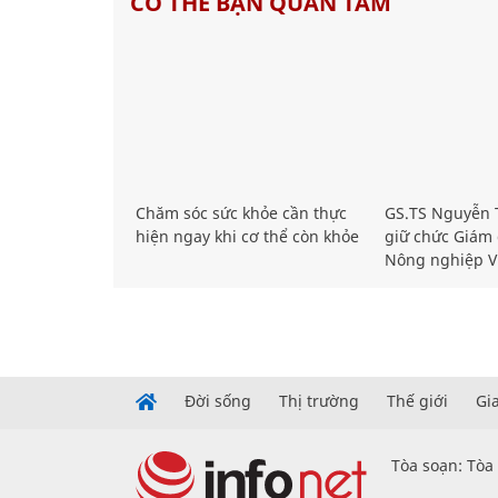
CÓ THỂ BẠN QUAN TÂM
Chăm sóc sức khỏe cần thực
GS.TS Nguyễn T
hiện ngay khi cơ thể còn khỏe
giữ chức Giám 
Nông nghiệp V
Đời sống
Thị trường
Thế giới
Gi
Tòa soạn: Tòa