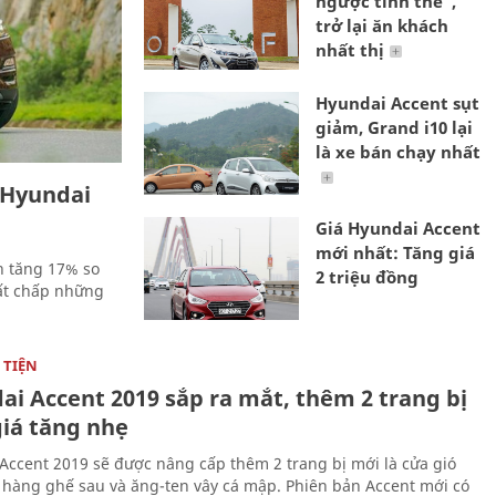
ngược tình thế",
trở lại ăn khách
nhất thị
Hyundai Accent sụt
giảm, Grand i10 lại
là xe bán chạy nhất
 Hyundai
Giá Hyundai Accent
mới nhất: Tăng giá
n tăng 17% so
2 triệu đồng
bất chấp những
TIỆN
ai Accent 2019 sắp ra mắt, thêm 2 trang bị
giá tăng nhẹ
Accent 2019 sẽ được nâng cấp thêm 2 trang bị mới là cửa gió
 hàng ghế sau và ăng-ten vây cá mập. Phiên bản Accent mới có