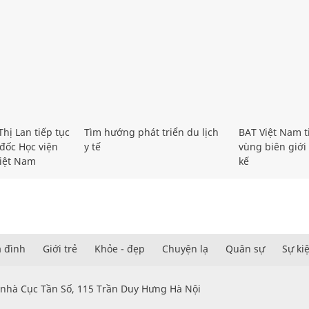
hị Lan tiếp tục
Tìm hướng phát triển du lịch
BAT Việt Nam t
đốc Học viện
y tế
vùng biên giới 
iệt Nam
kế
a đình
Giới trẻ
Khỏe - đẹp
Chuyện lạ
Quân sự
Sự ki
 nhà Cục Tần Số, 115 Trần Duy Hưng Hà Nội