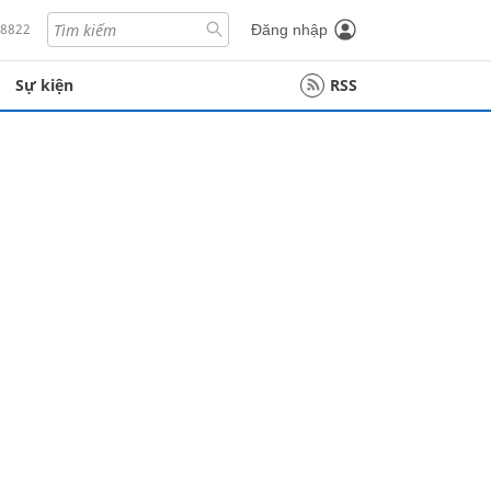
18822
Đăng nhập
Sự kiện
RSS