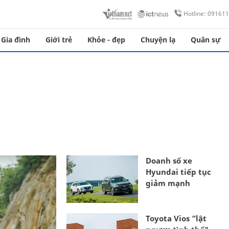
Hotline: 09161
Gia đình
Giới trẻ
Khỏe - đẹp
Chuyện lạ
Quân sự
Doanh số xe
Hyundai tiếp tục
giảm mạnh
Toyota Vios ”lật