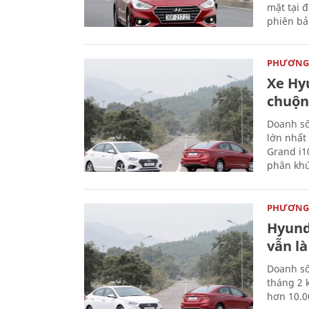
mặt tại 
phiên bả
PHƯƠNG 
Xe Hy
chuộn
Doanh số
lớn nhất
Grand i1
phân khú
PHƯƠNG 
Hyund
vẫn là
Doanh số
tháng 2 
hơn 10.0