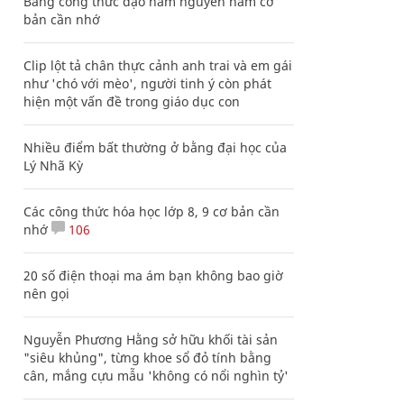
Bảng công thức đạo hàm nguyên hàm cơ
bản cần nhớ
Clip lột tả chân thực cảnh anh trai và em gái
như 'chó với mèo', người tinh ý còn phát
hiện một vấn đề trong giáo dục con
Nhiều điểm bất thường ở bằng đại học của
Lý Nhã Kỳ
Các công thức hóa học lớp 8, 9 cơ bản cần
nhớ
106
20 số điện thoại ma ám bạn không bao giờ
nên gọi
Nguyễn Phương Hằng sở hữu khối tài sản
"siêu khủng", từng khoe sổ đỏ tính bằng
cân, mắng cựu mẫu 'không có nổi nghìn tỷ'