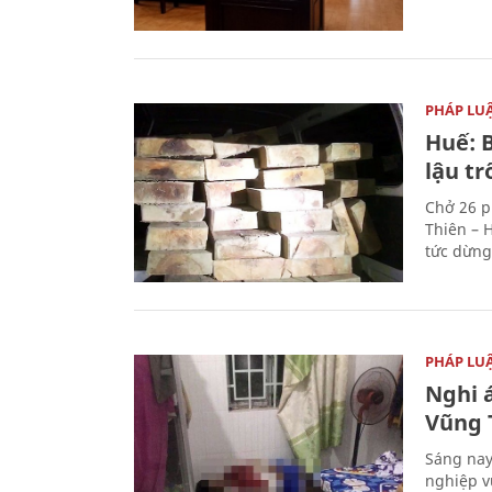
PHÁP LU
Huế: B
lậu t
Chở 26 p
Thiên – 
tức dừng
PHÁP LU
Nghi á
Vũng 
Sáng nay
nghiệp v