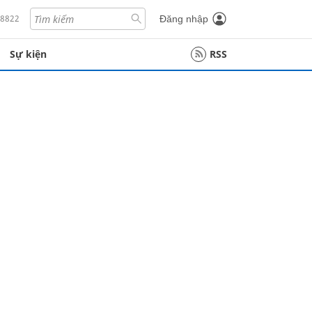
18822
Đăng nhập
Sự kiện
RSS