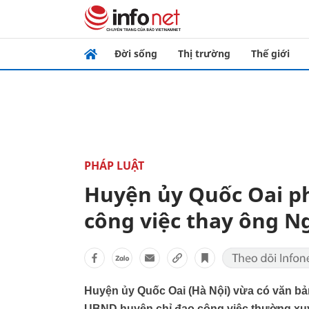
Đời sống
Thị trường
Thế giới
PHÁP LUẬT
Huyện ủy Quốc Oai p
công việc thay ông 
Huyện ủy Quốc Oai (Hà Nội) vừa có văn bả
UBND huyện chỉ đạo công việc thường xu