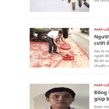
đối tượn
PHÁP LU
Người
cưới ở
Sau bị c
người đố
đã lên m
chuyển v
PHÁP LU
Đồng 
giúp 
Được nhờ