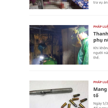
tra vụ á
PHÁP LU
Thanh
phụ nữ
Khi khôn
người nà
thể.
PHÁP LU
Mang 
tố
Ngày 5/3