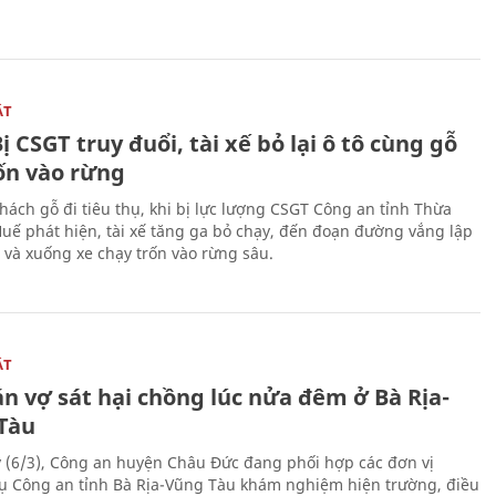
ẬT
ị CSGT truy đuổi, tài xế bỏ lại ô tô cùng gỗ
rốn vào rừng
hách gỗ đi tiêu thụ, khi bị lực lượng CSGT Công an tỉnh Thừa
Huế phát hiện, tài xế tăng ga bỏ chạy, đến đoạn đường vắng lập
 và xuống xe chạy trốn vào rừng sâu.
ẬT
n vợ sát hại chồng lúc nửa đêm ở Bà Rịa-
Tàu
 (6/3), Công an huyện Châu Đức đang phối hợp các đơn vị
ụ Công an tỉnh Bà Rịa-Vũng Tàu khám nghiệm hiện trường, điều