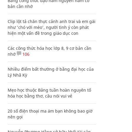
Bảng công thức đạo hàm nguyên hàm cơ
bản cần nhớ
Clip lột tả chân thực cảnh anh trai và em gái
như 'chó với mèo', người tinh ý còn phát
hiện một vấn đề trong giáo dục con
Các công thức hóa học lớp 8, 9 cơ bản cần
nhớ
106
Nhiều điểm bất thường ở bằng đại học của
Lý Nhã Kỳ
Mẹo học thuộc Bảng tuần hoàn nguyên tố
hóa học bằng thơ, câu nói vui vẻ
20 số điện thoại ma ám bạn không bao giờ
nên gọi
Nguyễn Phương Hằng sở hữu khối tài sản