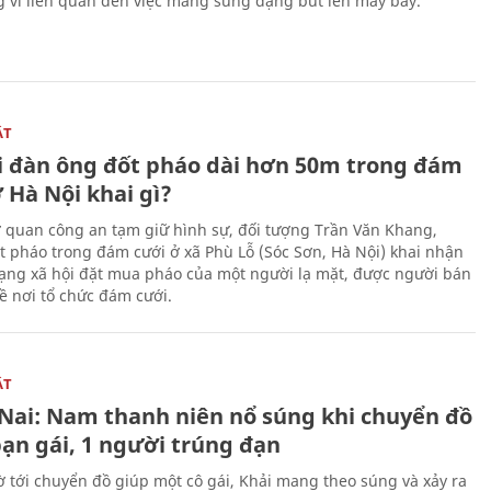
g vì liên quan đến việc mang súng dạng bút lên máy bay.
ẬT
 đàn ông đốt pháo dài hơn 50m trong đám
 Hà Nội khai gì?
ơ quan công an tạm giữ hình sự, đối tượng Trần Văn Khang,
t pháo trong đám cưới ở xã Phù Lỗ (Sóc Sơn, Hà Nội) khai nhận
ạng xã hội đặt mua pháo của một người lạ mặt, được người bán
ề nơi tổ chức đám cưới.
ẬT
Nai: Nam thanh niên nổ súng khi chuyển đồ
bạn gái, 1 người trúng đạn
 tới chuyển đồ giúp một cô gái, Khải mang theo súng và xảy ra