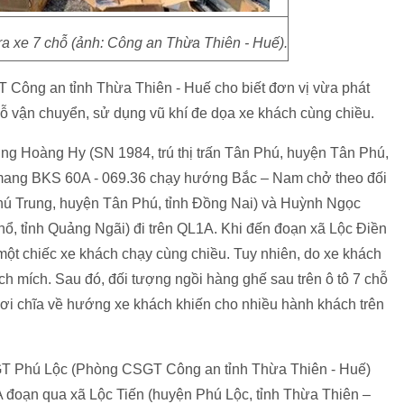
a xe 7 chỗ (ảnh: Công an Thừa Thiên - Huế).
ông an tỉnh Thừa Thiên - Huế cho biết đơn vị vừa phát
chỗ vận chuyển, sử dụng vũ khí đe dọa xe khách cùng chiều.
ơng Hoàng Hy (SN 1984, trú thị trấn Tân Phú, huyện Tân Phú,
ỗ mang BKS 60A - 069.36 chạy hướng Bắc – Nam chở theo đối
hú Trung, huyện Tân Phú, tỉnh Đồng Nai) và Huỳnh Ngọc
ổ, tỉnh Quảng Ngãi) đi trên QL1A. Khi đến đoạn xã Lộc Điền
một chiếc xe khách chạy cùng chiều. Tuy nhiên, do xe khách
h mích. Sau đó, đối tượng ngồi hàng ghế sau trên ô tô 7 chỗ
i chĩa về hướng xe khách khiến cho nhiều hành khách trên
GT Phú Lộc (Phòng CSGT Công an tỉnh Thừa Thiên - Huế)
A đoạn qua xã Lộc Tiến (huyện Phú Lộc, tỉnh Thừa Thiên –