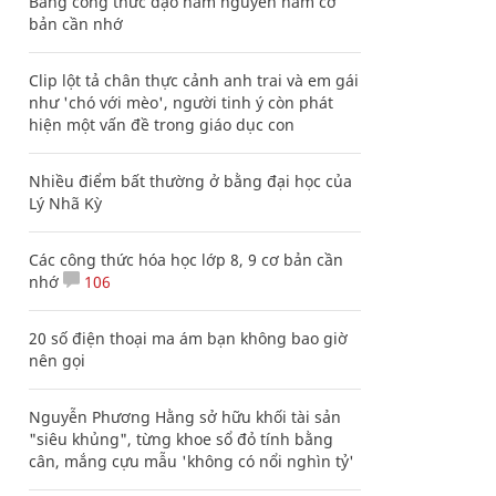
Bảng công thức đạo hàm nguyên hàm cơ
bản cần nhớ
Clip lột tả chân thực cảnh anh trai và em gái
như 'chó với mèo', người tinh ý còn phát
hiện một vấn đề trong giáo dục con
Nhiều điểm bất thường ở bằng đại học của
Lý Nhã Kỳ
Các công thức hóa học lớp 8, 9 cơ bản cần
nhớ
106
20 số điện thoại ma ám bạn không bao giờ
nên gọi
Nguyễn Phương Hằng sở hữu khối tài sản
"siêu khủng", từng khoe sổ đỏ tính bằng
cân, mắng cựu mẫu 'không có nổi nghìn tỷ'