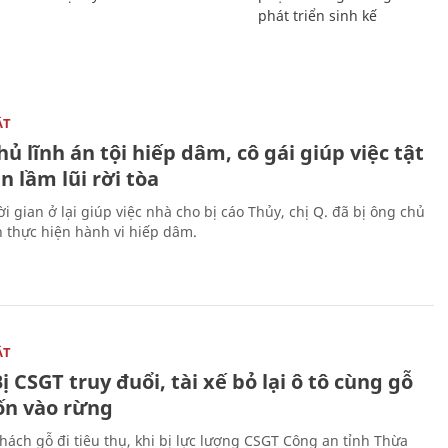
phát triển sinh kế
ẬT
ủ lĩnh án tội hiếp dâm, cô gái giúp việc tật
 lầm lũi rời tòa
i gian ở lại giúp việc nhà cho bị cáo Thủy, chị Q. đã bị ông chủ
n thực hiện hành vi hiếp dâm.
ẬT
ị CSGT truy đuổi, tài xế bỏ lại ô tô cùng gỗ
rốn vào rừng
hách gỗ đi tiêu thụ, khi bị lực lượng CSGT Công an tỉnh Thừa