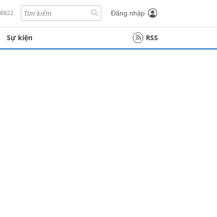
18822
Đăng nhập
Sự kiện
RSS