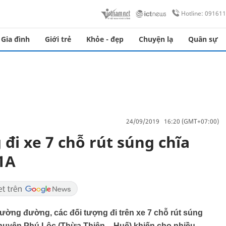
Hotline: 09161
Gia đình
Giới trẻ
Khỏe - đẹp
Chuyện lạ
Quân sự
24/09/2019 16:20 (GMT+07:00)
đi xe 7 chỗ rút súng chĩa
1A
ờng đường, các đối tượng đi trên xe 7 chỗ rút súng
huyện Phú Lộc (Thừa Thiên – Huế) khiến cho nhiều