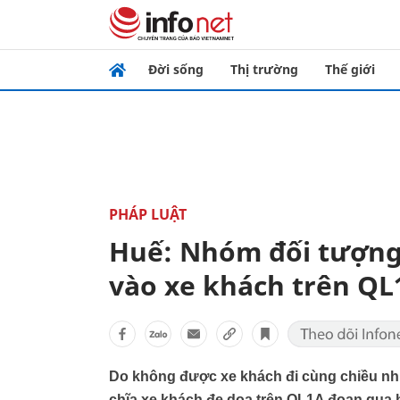
Đời sống
Thị trường
Thế giới
PHÁP LUẬT
Huế: Nhóm đối tượng 
vào xe khách trên QL
Do không được xe khách đi cùng chiều như
chĩa xe khách đe dọa trên QL1A đoạn qua 