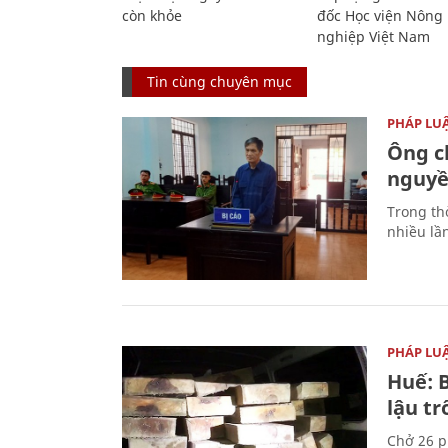
còn khỏe
đốc Học viện Nông
nghiệp Việt Nam
Tin cùng chuyên mục
PHÁP LU
Ông ch
nguyền
Trong thờ
nhiều lầ
PHÁP LU
Huế: B
lậu t
Chở 26 p