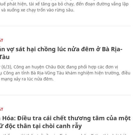
Huế phát hiện, tài xế tăng ga bỏ chạy, đến đoạn đường vắng lập
 và xuống xe chạy trốn vào rừng sâu.
ẬT
n vợ sát hại chồng lúc nửa đêm ở Bà Rịa-
Tàu
 (6/3), Công an huyện Châu Đức đang phối hợp các đơn vị
ụ Công an tỉnh Bà Rịa-Vũng Tàu khám nghiệm hiện trường, điều
n mạng xảy ra lúc nửa đêm.
ẬT
 Hóa: Điều tra cái chết thương tâm của một
 độc thân tại chòi canh rẫy