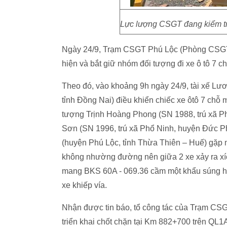
Lực lượng CSGT đang kiểm tr
Ngày 24/9, Trạm CSGT Phú Lộc (Phòng CSGT C
hiện và bắt giữ nhóm đối tượng đi xe ô tô 7 
Theo đó, vào khoảng 9h ngày 24/9, tài xế Lư
tỉnh Đồng Nai) điều khiển chiếc xe ôtô 7 ch
tượng Trịnh Hoàng Phong (SN 1988, trú xã P
Sơn (SN 1996, trú xã Phổ Ninh, huyện Đức Ph
(huyện Phú Lộc, tỉnh Thừa Thiên – Huế) gặp 
không nhường đường nên giữa 2 xe xảy ra xíc
mang BKS 60A - 069.36 cầm một khẩu súng hơ
xe khiếp vía.
Nhận được tin báo, tổ công tác của Trạm CS
triển khai chốt chặn tại Km 882+700 trên QL1