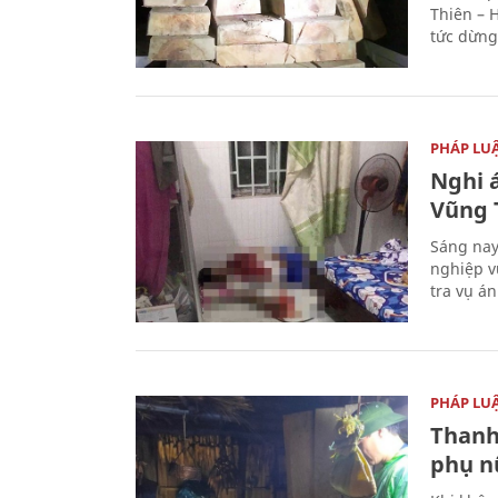
Thiên – 
tức dừng
PHÁP LU
Nghi á
Vũng 
Sáng nay
nghiệp v
tra vụ á
PHÁP LU
Thanh
phụ nữ