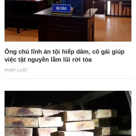
Ông chủ lĩnh án tội hiếp dâm, cô gái giúp
việc tật nguyền lầm lũi rời tòa
PHÁP LUẬT