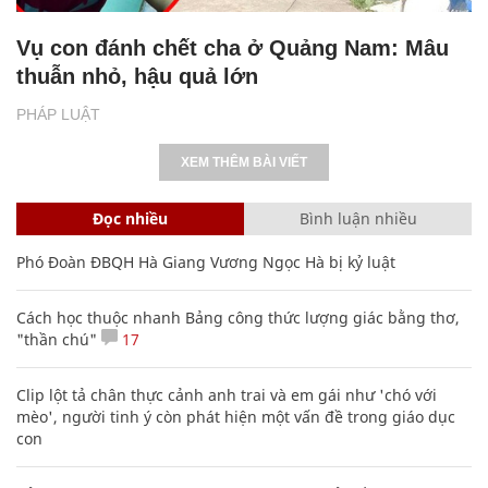
Vụ con đánh chết cha ở Quảng Nam: Mâu
thuẫn nhỏ, hậu quả lớn
PHÁP LUẬT
XEM THÊM BÀI VIẾT
Đọc nhiều
Bình luận nhiều
Phó Đoàn ĐBQH Hà Giang Vương Ngọc Hà bị kỷ luật
Cách học thuộc nhanh Bảng công thức lượng giác bằng thơ,
"thần chú"
17
Clip lột tả chân thực cảnh anh trai và em gái như 'chó với
mèo', người tinh ý còn phát hiện một vấn đề trong giáo dục
con