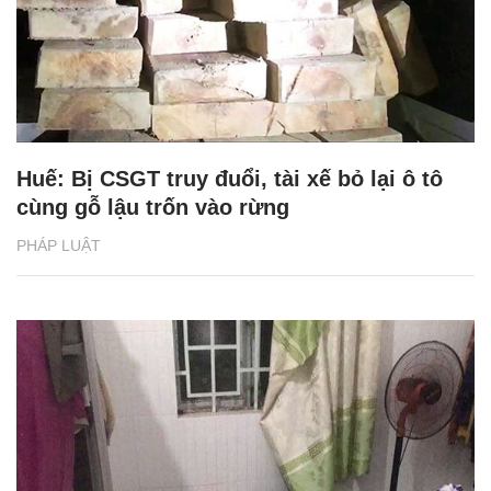
Huế: Bị CSGT truy đuổi, tài xế bỏ lại ô tô
cùng gỗ lậu trốn vào rừng
PHÁP LUẬT