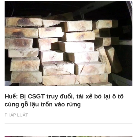
Huế: Bị CSGT truy đuổi, tài xế bỏ lại ô tô
cùng gỗ lậu trốn vào rừng
PHÁP LUẬT