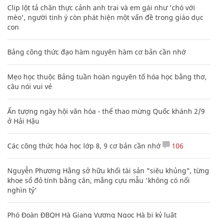
Clip lột tả chân thực cảnh anh trai và em gái như 'chó với
mèo', người tinh ý còn phát hiện một vấn đề trong giáo dục
con
Bảng công thức đạo hàm nguyên hàm cơ bản cần nhớ
Mẹo học thuộc Bảng tuần hoàn nguyên tố hóa học bằng thơ,
câu nói vui vẻ
Ấn tượng ngày hội văn hóa - thể thao mừng Quốc khánh 2/9
ở Hải Hậu
Các công thức hóa học lớp 8, 9 cơ bản cần nhớ
106
Nguyễn Phương Hằng sở hữu khối tài sản "siêu khủng", từng
khoe sổ đỏ tính bằng cân, mắng cựu mẫu 'không có nổi
nghìn tỷ'
Phó Đoàn ĐBQH Hà Giang Vương Ngọc Hà bị kỷ luật