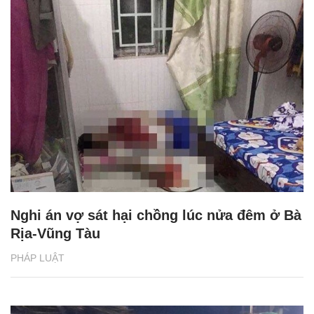
Nghi án vợ sát hại chồng lúc nửa đêm ở Bà
Rịa-Vũng Tàu
PHÁP LUẬT