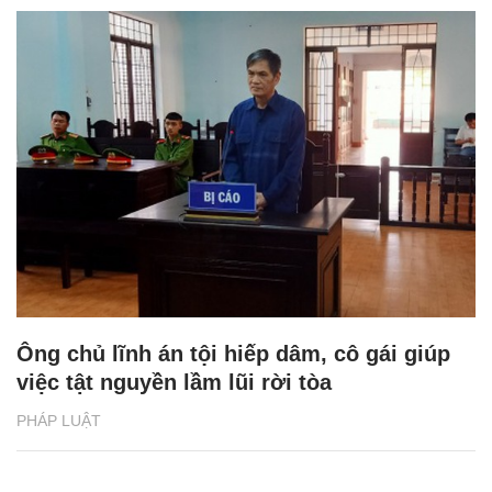
Ông chủ lĩnh án tội hiếp dâm, cô gái giúp
việc tật nguyền lầm lũi rời tòa
PHÁP LUẬT