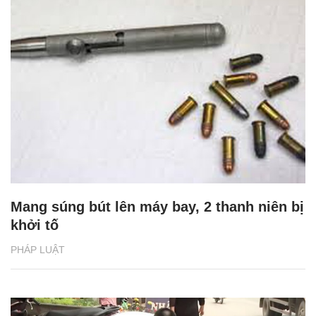
Mang súng bút lên máy bay, 2 thanh niên bị
khởi tố
PHÁP LUẬT