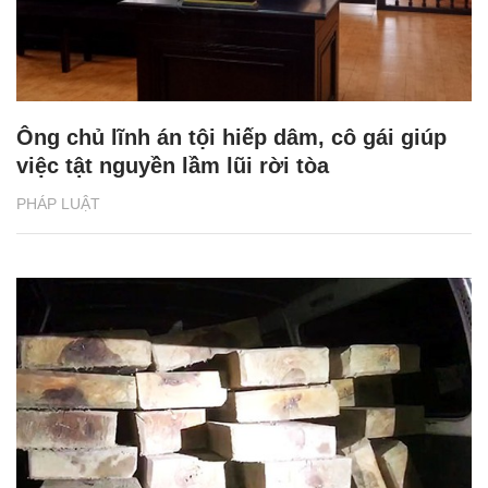
Ông chủ lĩnh án tội hiếp dâm, cô gái giúp
việc tật nguyền lầm lũi rời tòa
PHÁP LUẬT