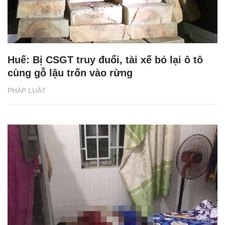
Huế: Bị CSGT truy đuổi, tài xế bỏ lại ô tô
cùng gỗ lậu trốn vào rừng
PHÁP LUẬT