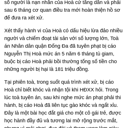
số người là nạn nhân của Hoà cứ tăng dần và phải
sau 6 tháng cơ quan điều tra mới hoàn thiện hồ sơ
để đưa ra xét xử.
Xét thấy hành vi của Hoà có dấu hiệu lừa đảo nhiều
người và chiếm đoạt tài sản với số lượng lớn, Toà
án Nhân dân quận Đống Đa đã tuyên phạt bị cáo
Nguyễn Thị Hoà mức án 5 năm 6 tháng tù giam,
buộc bị cáo Hoà phải bồi thường tổng số tiền cho
những người bị hại là 181 triệu đồng.
Tại phiên toà, trong suốt quá trình xét xử, bị cáo
Hoà chỉ biết khóc và nhận tội khi HĐXX hỏi. Trong
lúc toà tuyên án, sau khi nghe mức án phạt phải thi
hành, bị cáo Hoà đã liên tục gào khóc và ngất xỉu.
Đây là một bài học đắt giá cho một cô gái trẻ, được
học hành đầy đủ và tương lai mở rộng trước mắt,