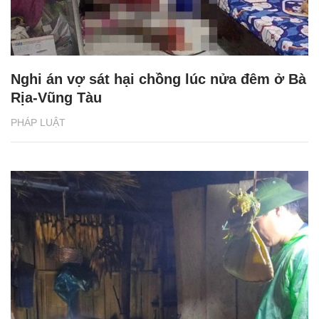
Nghi án vợ sát hại chồng lúc nửa đêm ở Bà
Rịa-Vũng Tàu
PHÁP LUẬT