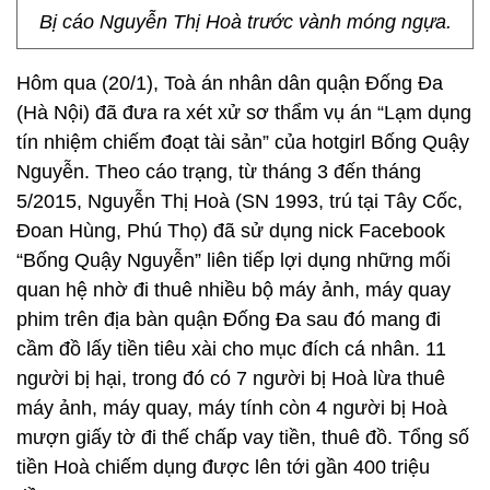
Bị cáo Nguyễn Thị Hoà trước vành móng ngựa.
Hôm qua (20/1), Toà án nhân dân quận Đống Đa
(Hà Nội) đã đưa ra xét xử sơ thẩm vụ án “Lạm dụng
tín nhiệm chiếm đoạt tài sản” của hotgirl Bống Quậy
Nguyễn. Theo cáo trạng, từ tháng 3 đến tháng
5/2015, Nguyễn Thị Hoà (SN 1993, trú tại Tây Cốc,
Đoan Hùng, Phú Thọ) đã sử dụng nick Facebook
“Bống Quậy Nguyễn” liên tiếp lợi dụng những mối
quan hệ nhờ đi thuê nhiều bộ máy ảnh, máy quay
phim trên địa bàn quận Đống Đa sau đó mang đi
cầm đồ lấy tiền tiêu xài cho mục đích cá nhân. 11
người bị hại, trong đó có 7 người bị Hoà lừa thuê
máy ảnh, máy quay, máy tính còn 4 người bị Hoà
mượn giấy tờ đi thế chấp vay tiền, thuê đồ. Tổng số
tiền Hoà chiếm dụng được lên tới gần 400 triệu