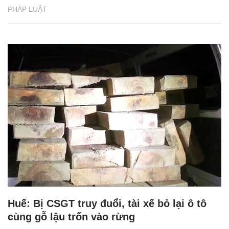
PHÁP LUẬT
Huế: Bị CSGT truy đuổi, tài xế bỏ lại ô tô
cùng gỗ lậu trốn vào rừng