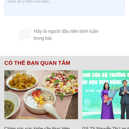
CÓ THỂ BẠN QUAN TÂM
Chăm sóc sức khỏe cần thực hiện
GS.TS Nguyễn Thị Lan ti