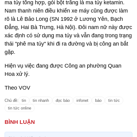
ma túy tổng hợp, gói bột trắng là ma túy ketamin.
Nam thanh niên điều khiển xe máy cũng được làm
rõ là Lê Bảo Long (SN 1992 ở Lương Yên, Bạch
Đẳng, Hai Bà Trưng, Hà Nội). Đôi nam nữ này được
xác định có sử dụng ma túy và vẫn đang trong trạng
thái "phê ma túy" khi đi ra đường và bị công an bắt
gặp.
Hiện vụ việc đang được Công an phường Quan
Hoa xử lý.
Theo VOV
Chủ đề:
tin
tin nhanh
đọc báo
infonet
báo
tin tức
tin tức online