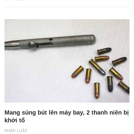
Mang súng bút lên máy bay, 2 thanh niên bị
khởi tố
PHÁP LUẬT