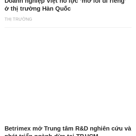
Doanh nghiệp Việt nỗ lực ‘mở lối đi riêng’
ở thị trường Hàn Quốc
THỊ TRƯỜNG
Betrimex mở Trung tâm R&D nghiên cứu và