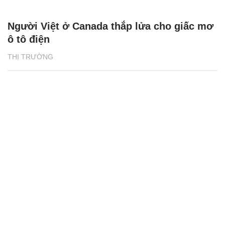
Người Việt ở Canada thắp lửa cho giấc mơ
ô tô điện
THỊ TRƯỜNG