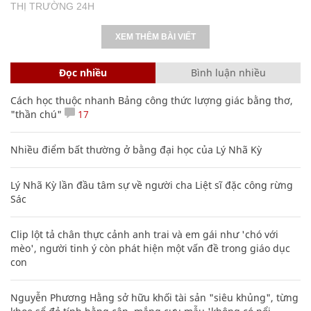
THỊ TRƯỜNG 24H
XEM THÊM BÀI VIẾT
Đọc nhiều
Bình luận nhiều
Cách học thuộc nhanh Bảng công thức lượng giác bằng thơ,
"thần chú"
17
Nhiều điểm bất thường ở bằng đại học của Lý Nhã Kỳ
Lý Nhã Kỳ lần đầu tâm sự về người cha Liệt sĩ đặc công rừng
Sác
Clip lột tả chân thực cảnh anh trai và em gái như 'chó với
mèo', người tinh ý còn phát hiện một vấn đề trong giáo dục
con
Nguyễn Phương Hằng sở hữu khối tài sản "siêu khủng", từng