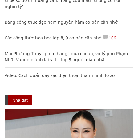
khoe sổ đỏ tính bằng cân, mắng cựu mẫu 'không có nổi
nghìn tỷ'
Bảng công thức đạo hàm nguyên hàm cơ bản cần nhớ
Các công thức hóa học lớp 8, 9 cơ bản cần nhớ
106
Mai Phương Thúy "phím hàng" quá chuẩn, vợ tỷ phú Phạm
Nhật Vượng giành lại vị trí top 5 người giàu nhất
Video: Cách quấn dây sạc điện thoại thành hình lò xo
Nhà đất