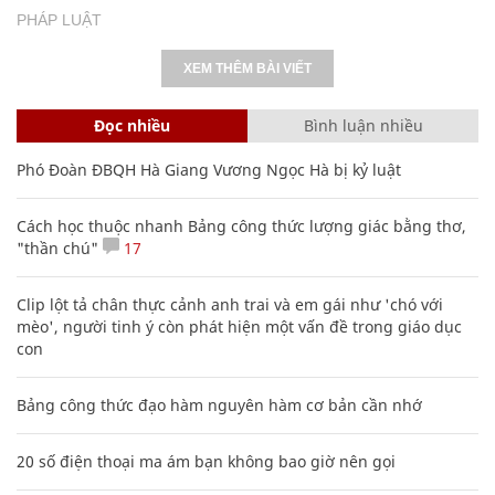
PHÁP LUẬT
XEM THÊM BÀI VIẾT
Đọc nhiều
Bình luận nhiều
Phó Đoàn ĐBQH Hà Giang Vương Ngọc Hà bị kỷ luật
Cách học thuộc nhanh Bảng công thức lượng giác bằng thơ,
"thần chú"
17
Clip lột tả chân thực cảnh anh trai và em gái như 'chó với
mèo', người tinh ý còn phát hiện một vấn đề trong giáo dục
con
Bảng công thức đạo hàm nguyên hàm cơ bản cần nhớ
20 số điện thoại ma ám bạn không bao giờ nên gọi