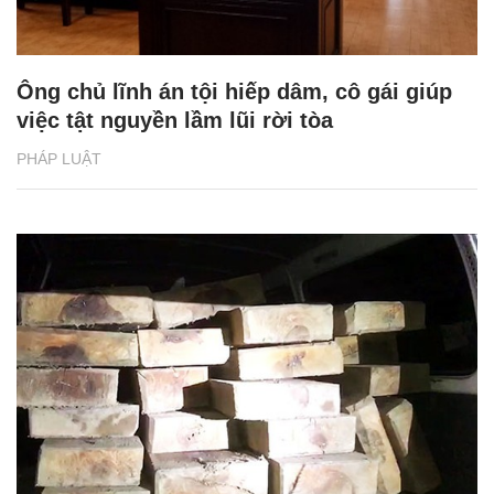
Ông chủ lĩnh án tội hiếp dâm, cô gái giúp
việc tật nguyền lầm lũi rời tòa
PHÁP LUẬT