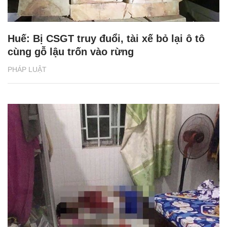
Huế: Bị CSGT truy đuổi, tài xế bỏ lại ô tô
cùng gỗ lậu trốn vào rừng
PHÁP LUẬT