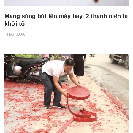
Mang súng bút lên máy bay, 2 thanh niên bị
khởi tố
PHÁP LUẬT