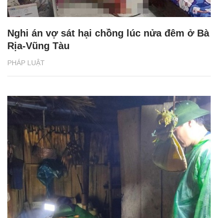
Nghi án vợ sát hại chồng lúc nửa đêm ở Bà
Rịa-Vũng Tàu
PHÁP LUẬT