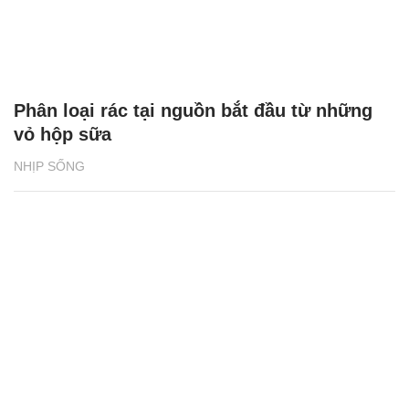
Phân loại rác tại nguồn bắt đầu từ những
vỏ hộp sữa
NHỊP SỐNG