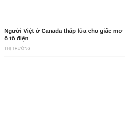
Người Việt ở Canada thắp lửa cho giấc mơ
ô tô điện
THỊ TRƯỜNG