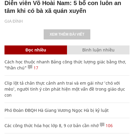
Diễn viên Võ Hoài Nam: 5 bố con luôn an
tâm khi có bà xã quán xuyến
GIA ĐÌNH
XEM THÊM BÀI VIẾT
Đọc nhiều
Bình luận nhiều
Cách học thuộc nhanh Bảng công thức lượng giác bằng thơ,
"thần chú"
17
Clip lột tả chân thực cảnh anh trai và em gái như 'chó với
mèo', người tinh ý còn phát hiện một vấn đề trong giáo dục
con
Phó Đoàn ĐBQH Hà Giang Vương Ngọc Hà bị kỷ luật
Các công thức hóa học lớp 8, 9 cơ bản cần nhớ
106