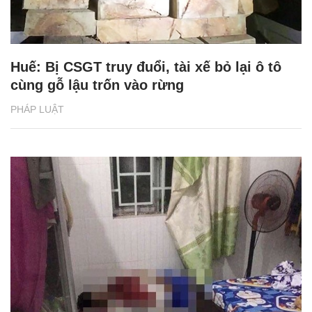
Huế: Bị CSGT truy đuổi, tài xế bỏ lại ô tô
cùng gỗ lậu trốn vào rừng
PHÁP LUẬT