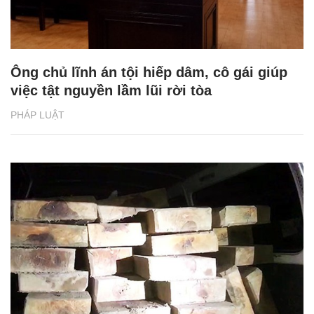
Ông chủ lĩnh án tội hiếp dâm, cô gái giúp
việc tật nguyền lầm lũi rời tòa
PHÁP LUẬT