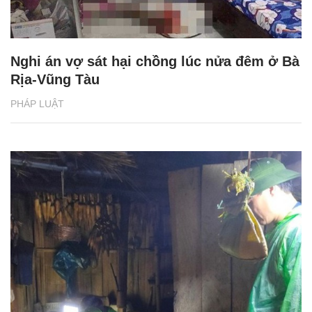
Nghi án vợ sát hại chồng lúc nửa đêm ở Bà
Rịa-Vũng Tàu
PHÁP LUẬT