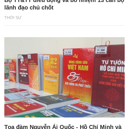
Bộ TT&TT điều động và bổ nhiệm 13 cán bộ
lãnh đạo chủ chốt
THỜI SỰ
Tọa đàm Nguyễn Ái Quốc - Hồ Chí Minh và