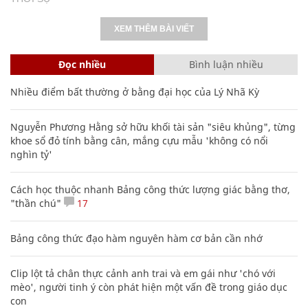
XEM THÊM BÀI VIẾT
Đọc nhiều
Bình luận nhiều
Nhiều điểm bất thường ở bằng đại học của Lý Nhã Kỳ
Nguyễn Phương Hằng sở hữu khối tài sản "siêu khủng", từng
khoe sổ đỏ tính bằng cân, mắng cựu mẫu 'không có nổi
nghìn tỷ'
Cách học thuộc nhanh Bảng công thức lượng giác bằng thơ,
"thần chú"
17
Bảng công thức đạo hàm nguyên hàm cơ bản cần nhớ
Clip lột tả chân thực cảnh anh trai và em gái như 'chó với
mèo', người tinh ý còn phát hiện một vấn đề trong giáo dục
con