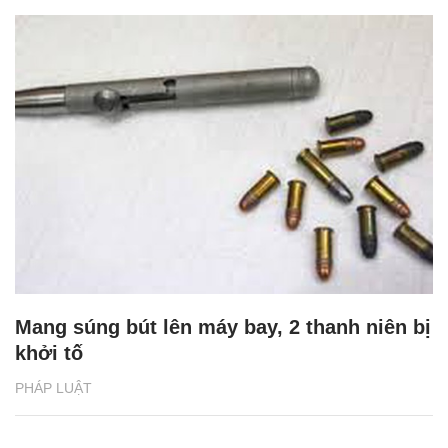
Mang súng bút lên máy bay, 2 thanh niên bị
khởi tố
PHÁP LUẬT