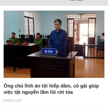
Ông chủ lĩnh án tội hiếp dâm, cô gái giúp
việc tật nguyền lầm lũi rời tòa
PHÁP LUẬT