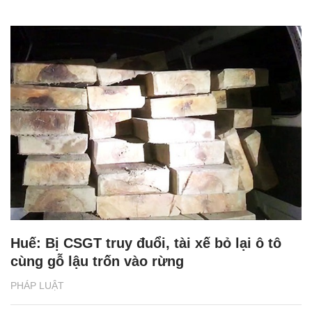
Huế: Bị CSGT truy đuổi, tài xế bỏ lại ô tô
cùng gỗ lậu trốn vào rừng
PHÁP LUẬT