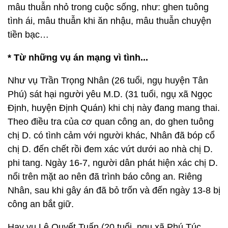
mâu thuẫn nhỏ trong cuộc sống, như: ghen tuông
tình ái, mâu thuẫn khi ăn nhậu, mâu thuẫn chuyện
tiền bạc…
* Từ những vụ án mạng vì tình...
Như vụ Trần Trọng Nhân (26 tuổi, ngụ huyện Tân
Phú) sát hại người yêu M.D. (31 tuổi, ngụ xã Ngọc
Định, huyện Định Quán) khi chị này đang mang thai.
Theo điều tra của cơ quan công an, do ghen tuông
chị D. có tình cảm với người khác, Nhân đã bóp cổ
chị D. đến chết rồi đem xác vứt dưới ao nhà chị D.
phi tang. Ngày 16-7, người dân phát hiện xác chị D.
nổi trên mặt ao nên đã trình báo công an. Riêng
Nhân, sau khi gây án đã bỏ trốn và đến ngày 13-8 bị
công an bắt giữ.
Hay vụ Lê Quyết Tuấn (20 tuổi, ngụ xã Phú Túc,