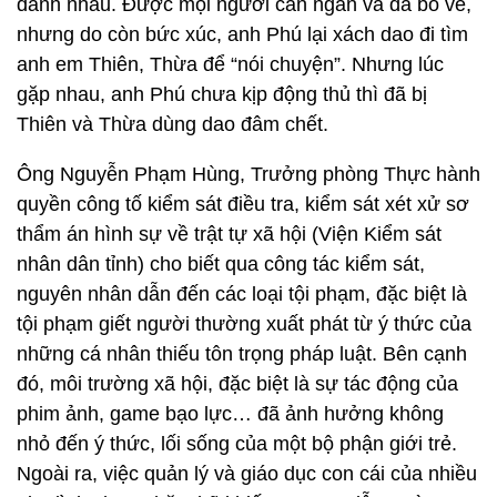
đánh nhau. Được mọi người can ngăn và đã bỏ về,
nhưng do còn bức xúc, anh Phú lại xách dao đi tìm
anh em Thiên, Thừa để “nói chuyện”. Nhưng lúc
gặp nhau, anh Phú chưa kịp động thủ thì đã bị
Thiên và Thừa dùng dao đâm chết.
Ông Nguyễn Phạm Hùng, Trưởng phòng Thực hành
quyền công tố kiểm sát điều tra, kiểm sát xét xử sơ
thẩm án hình sự về trật tự xã hội (Viện Kiểm sát
nhân dân tỉnh) cho biết qua công tác kiểm sát,
nguyên nhân dẫn đến các loại tội phạm, đặc biệt là
tội phạm giết người thường xuất phát từ ý thức của
những cá nhân thiếu tôn trọng pháp luật. Bên cạnh
đó, môi trường xã hội, đặc biệt là sự tác động của
phim ảnh, game bạo lực… đã ảnh hưởng không
nhỏ đến ý thức, lối sống của một bộ phận giới trẻ.
Ngoài ra, việc quản lý và giáo dục con cái của nhiều