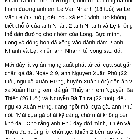
Nhân trả thù. Trên đường đi, nhóm của Long đã hỏi
thăm đường anh em Lê Văn Nhanh (18 tuổi) và Lê
Văn Lẹ (17 tuổi), đều ngụ xã Phú Vinh. Do không
biết chỗ ở của anh Nhân, 2 anh Nhanh và Lẹ không
thể dẫn đường cho nhóm của Long. Bực mình,
Long và đồng bọn đã xông vào đánh đấm 2 anh
Nhanh và Lẹ, khiến anh Nhanh tử vong sau đó.
Mới đây là vụ án mạng xuất phát từ cái cựa sắt gắn
chân gà đá. Ngày 2-9, anh Nguyễn Xuân Phú (22
tuổi, ngụ xã Xuân Hưng, huyện Xuân Lộc) đến ấp 2,
xã Xuân Hưng xem đá gà. Thấy anh em Nguyễn Bá
Thiên (26 tuổi) và Nguyễn Bá Thừa (22 tuổi), đều
ngụ xã Xuân Hưng, đang ngồi mài cựa gà, anh Phú
nói: “Mài cựa gà phải kỹ càng, chứ mài không bén
khó đá”. Cho rằng anh Phú dạy đời mình, Thiên và
Thừa đã buông lời chửi tục, khiến 2 bên lao vào