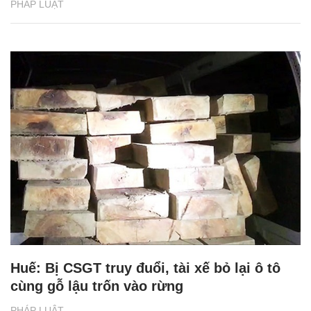
PHÁP LUẬT
Huế: Bị CSGT truy đuổi, tài xế bỏ lại ô tô
cùng gỗ lậu trốn vào rừng
PHÁP LUẬT