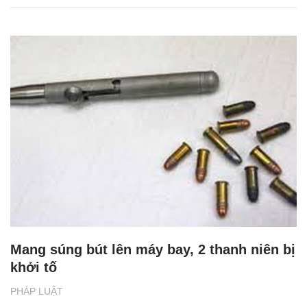
Mang súng bút lên máy bay, 2 thanh niên bị
khởi tố
PHÁP LUẬT