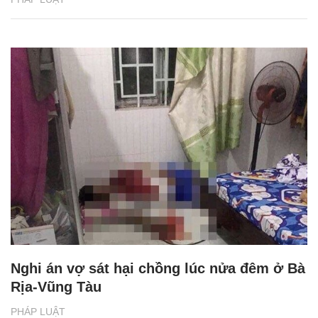
Nghi án vợ sát hại chồng lúc nửa đêm ở Bà
Rịa-Vũng Tàu
PHÁP LUẬT