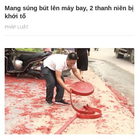
Mang súng bút lên máy bay, 2 thanh niên bị
khởi tố
PHÁP LUẬT