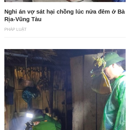
Nghi án vợ sát hại chồng lúc nửa đêm ở Bà
Rịa-Vũng Tàu
PHÁP LUẬT