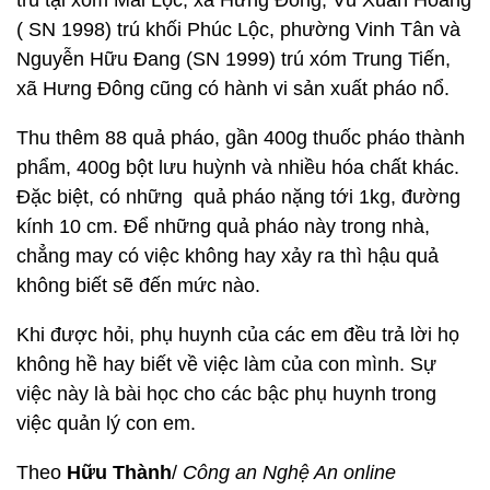
trú tại xóm Mai Lộc, xã Hưng Đông; Vũ Xuân Hoàng
( SN 1998) trú khối Phúc Lộc, phường Vinh Tân và
Nguyễn Hữu Đang (SN 1999) trú xóm Trung Tiến,
xã Hưng Đông cũng có hành vi sản xuất pháo nổ.
Thu thêm 88 quả pháo, gần 400g thuốc pháo thành
phẩm, 400g bột lưu huỳnh và nhiều hóa chất khác.
Đặc biệt, có những quả pháo nặng tới 1kg, đường
kính 10 cm. Để những quả pháo này trong nhà,
chẳng may có việc không hay xảy ra thì hậu quả
không biết sẽ đến mức nào.
Khi được hỏi, phụ huynh của các em đều trả lời họ
không hề hay biết về việc làm của con mình. Sự
việc này là bài học cho các bậc phụ huynh trong
việc quản lý con em.
Theo
Hữu Thành
/
Công an Nghệ An online