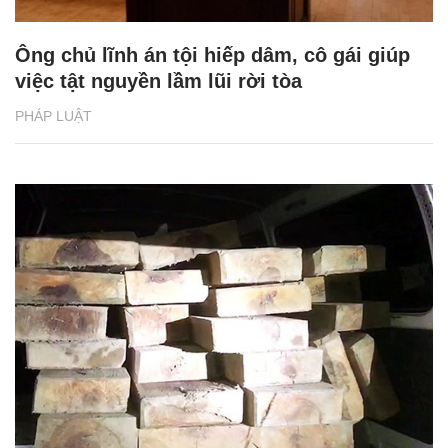
Ông chủ lĩnh án tội hiếp dâm, cô gái giúp
việc tật nguyền lầm lũi rời tòa
PHÁP LUẬT