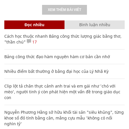
XEM THÊM BÀI VIẾT
Đọc nhiều
Bình luận nhiều
Cách học thuộc nhanh Bảng công thức lượng giác bằng thơ,
"thần chú"
17
Bảng công thức đạo hàm nguyên hàm cơ bản cần nhớ
Nhiều điểm bất thường ở bằng đại học của Lý Nhã Kỳ
Clip lột tả chân thực cảnh anh trai và em gái như 'chó với
mèo', người tinh ý còn phát hiện một vấn đề trong giáo dục
con
Nguyễn Phương Hằng sở hữu khối tài sản "siêu khủng", từng
khoe sổ đỏ tính bằng cân, mắng cựu mẫu 'không có nổi
nghìn tỷ'