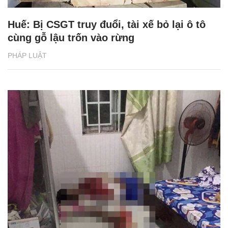
Huế: Bị CSGT truy đuổi, tài xế bỏ lại ô tô
cùng gỗ lậu trốn vào rừng
PHÁP LUẬT