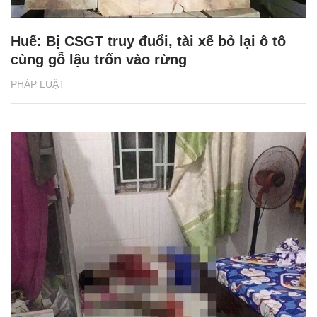
Huế: Bị CSGT truy đuổi, tài xế bỏ lại ô tô
cùng gỗ lậu trốn vào rừng
PHÁP LUẬT