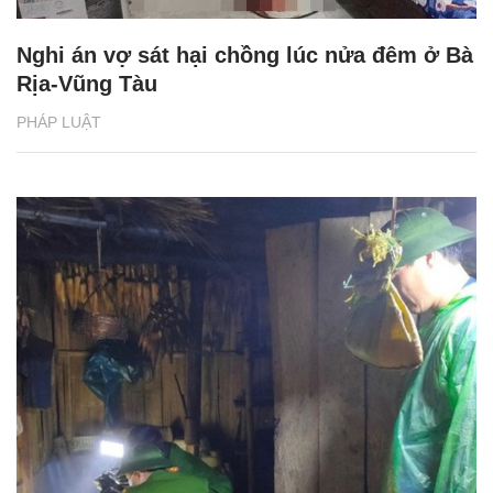
Nghi án vợ sát hại chồng lúc nửa đêm ở Bà
Rịa-Vũng Tàu
PHÁP LUẬT