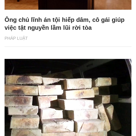
Ông chủ lĩnh án tội hiếp dâm, cô gái giúp
việc tật nguyền lầm lũi rời tòa
PHÁP LUẬT