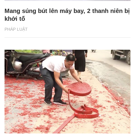
Mang súng bút lên máy bay, 2 thanh niên bị
khởi tố
PHÁP LUẬT