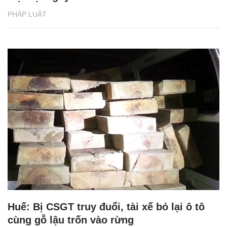
PHÁP LUẬT
Huế: Bị CSGT truy đuổi, tài xế bỏ lại ô tô
cùng gỗ lậu trốn vào rừng