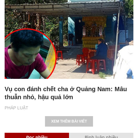
Vụ con đánh chết cha ở Quảng Nam: Mâu
thuẫn nhỏ, hậu quả lớn
PHÁP LUẬT
XEM THÊM BÀI VIẾT
Đọc nhiều
Bình luận nhiều