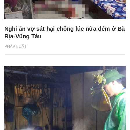
Nghi án vợ sát hại chồng lúc nửa đêm ở Bà
Rịa-Vũng Tàu
PHÁP LUẬT