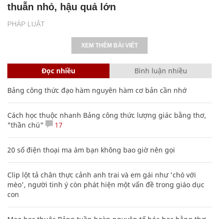
thuẫn nhỏ, hậu quả lớn
PHÁP LUẬT
XEM THÊM BÀI VIẾT
Đọc nhiều
Bình luận nhiều
Bảng công thức đạo hàm nguyên hàm cơ bản cần nhớ
Cách học thuộc nhanh Bảng công thức lượng giác bằng thơ,
"thần chú"
17
20 số điện thoại ma ám bạn không bao giờ nên gọi
Clip lột tả chân thực cảnh anh trai và em gái như 'chó với
mèo', người tinh ý còn phát hiện một vấn đề trong giáo dục
con