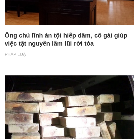
Ông chủ lĩnh án tội hiếp dâm, cô gái giúp
việc tật nguyền lầm lũi rời tòa
PHÁP LUẬT