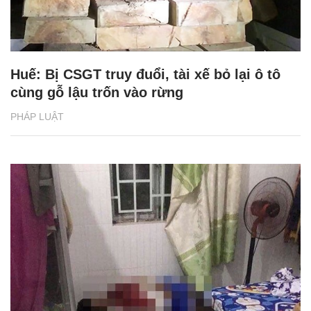
Huế: Bị CSGT truy đuổi, tài xế bỏ lại ô tô
cùng gỗ lậu trốn vào rừng
PHÁP LUẬT