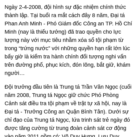
Ngày 2-4-2008, đội hình sự đặc nhiệm chính thức
thành lập. Tại buổi ra mắt cách đây 8 năm, Đại tá
Phan Anh Minh - Phó Giám đốc Công an TP. Hồ Chí
Minh (nay là thiếu tướng) đã trao quyền cho lực
lượng này với mục tiêu nhằm xóa sổ tội phạm từ
trong “trứng nước” với những quyền hạn rất lớn lúc
bấy giờ là kiểm tra hành chính đối tượng nghi vấn
trên đường phố, phục kích, đón lõng, bắt giữ, khám
người…
Đội trưởng đầu tiên là Trung tá Trần Văn Ngọc (cuối
năm 2008, Trung tá Ngọc giữ chức Phó Phòng
Cảnh sát điều tra tội phạm về trật tự xã hội, nay là
Đại tá - Trưởng Công an Quận Bình Tân). Dưới sự
chỉ đạo của Trung tá Ngọc, lứa trinh sát trẻ ngày đó
được tăng cường từ trung đoàn cảnh sát cơ động
vào năm 2011 gồm có: Võ Duy Hưng, Lưu Duy