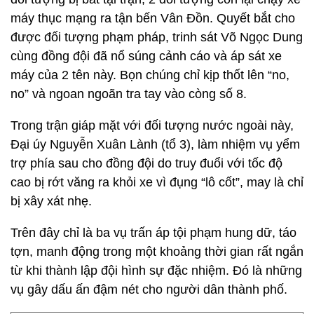
máy thục mạng ra tận bến Vân Đồn. Quyết bắt cho
được đối tượng phạm pháp, trinh sát Võ Ngọc Dung
cùng đồng đội đã nổ súng cảnh cáo và áp sát xe
máy của 2 tên này. Bọn chúng chỉ kịp thốt lên “no,
no” và ngoan ngoãn tra tay vào còng số 8.
Trong trận giáp mặt với đối tượng nước ngoài này,
Đại úy Nguyễn Xuân Lành (tổ 3), làm nhiệm vụ yểm
trợ phía sau cho đồng đội do truy đuổi với tốc độ
cao bị rớt văng ra khỏi xe vì đụng “lô cốt”, may là chỉ
bị xây xát nhẹ.
Trên đây chỉ là ba vụ trấn áp tội phạm hung dữ, táo
tợn, manh động trong một khoảng thời gian rất ngắn
từ khi thành lập đội hình sự đặc nhiệm. Đó là những
vụ gây dấu ấn đậm nét cho người dân thành phố.