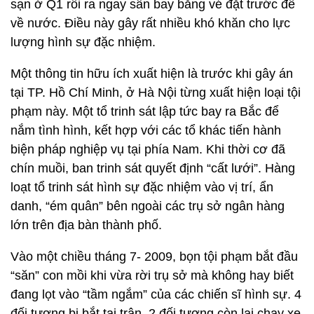
sạn ở Q1 rồi ra ngay sân bay bằng vé đặt trước để
về nước. Điều này gây rất nhiều khó khăn cho lực
lượng hình sự đặc nhiệm.
Một thông tin hữu ích xuất hiện là trước khi gây án
tại TP. Hồ Chí Minh, ở Hà Nội từng xuất hiện loại tội
phạm này. Một tổ trinh sát lập tức bay ra Bắc để
nắm tình hình, kết hợp với các tổ khác tiến hành
biện pháp nghiệp vụ tại phía Nam. Khi thời cơ đã
chín muồi, ban trinh sát quyết định “cất lưới”. Hàng
loạt tổ trinh sát hình sự đặc nhiệm vào vị trí, ẩn
danh, “ém quân” bên ngoài các trụ sở ngân hàng
lớn trên địa bàn thành phố.
Vào một chiều tháng 7- 2009, bọn tội phạm bắt đầu
“săn” con mồi khi vừa rời trụ sở mà không hay biết
đang lọt vào “tầm ngắm” của các chiến sĩ hình sự. 4
đối tượng bị bắt tại trận, 2 đối tượng còn lại chạy xe