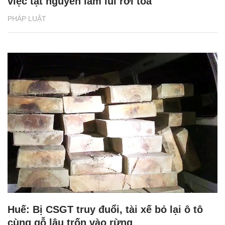
việc tật nguyền lầm lũi rời tòa
PHÁP LUẬT
Huế: Bị CSGT truy đuổi, tài xế bỏ lại ô tô
cùng gỗ lậu trốn vào rừng