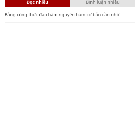
Đọc nhiều
Bình luận nhiều
Bảng công thức đạo hàm nguyên hàm cơ bản cần nhớ
Cách học thuộc nhanh Bảng công thức lượng giác bằng thơ,
"thần chú"
17
Clip lột tả chân thực cảnh anh trai và em gái như 'chó với
mèo', người tinh ý còn phát hiện một vấn đề trong giáo dục
con
Bí mật trận đổ bộ lên bãi biển Tà Lơn của Hải quân Việt Nam
20 số điện thoại ma ám bạn không bao giờ nên gọi
Mẹo học thuộc Bảng tuần hoàn nguyên tố hóa học bằng thơ,
câu nói vui vẻ
Các công thức hóa học lớp 8, 9 cơ bản cần nhớ
106