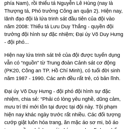
phía Nam), rồi thiếu tá Nguyễn Lê Hùng (nay là
Thượng tá, Phó trưởng Công an quận 2). Hiện nay,
lãnh đạo đội là lứa trinh sát đầu tiên của đội vào
năm 2008: Thiếu tá Lưu Duy Thắng - quyền đội
trưởng đội hình sự đặc nhiệm; Đại úy Võ Duy Hưng
- đội phó...
Hiện nay lứa trinh sát trẻ của đội được tuyển dụng
vẫn có “nguồn” từ Trung đoàn Cảnh sát cơ động
(PK20, Công an TP. Hồ Chí Minh), có tuổi đời sinh
năm 1987 - 1990. Các anh đều rất trẻ, có bản lĩnh.
Đại úy Võ Duy Hưng - đội phó đội hình sự đặc
nhiệm, chia sẻ: “Phải có lòng yêu nghề, dũng cảm,
mưu trí thì mới tồn tại được tại đội này. Tội phạm
hiện nay khác ngày trước rất nhiều. Các đối tượng
cướp giật luôn hóa trang, ăn mặc áo sơ mi, bỏ áo