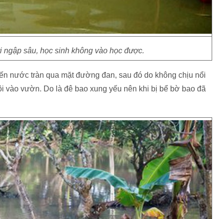
ngập sâu, học sinh không vào học được.
iến nước tràn qua mặt đường đan, sau đó do không chịu nổi
i vào vườn. Do là đê bao xung yếu nên khi bị bể bờ bao đã