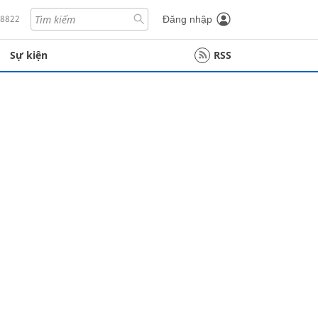
18822
Đăng nhập
Sự kiện
RSS