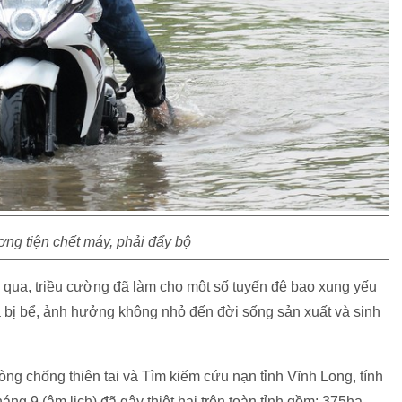
ng tiện chết máy, phải đẩy bộ
 qua, triều cường đã làm cho một số tuyến đê bao xung yếu
à bị bể, ảnh hưởng không nhỏ đến đời sống sản xuất và sinh
g chống thiên tai và Tìm kiếm cứu nạn tỉnh Vĩnh Long, tính
áng 9 (âm lịch) đã gây thiệt hại trên toàn tỉnh gồm: 375ha