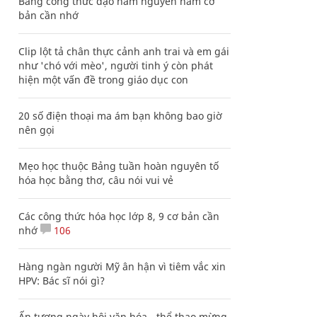
Bảng công thức đạo hàm nguyên hàm cơ
bản cần nhớ
Clip lột tả chân thực cảnh anh trai và em gái
như 'chó với mèo', người tinh ý còn phát
hiện một vấn đề trong giáo dục con
20 số điện thoại ma ám bạn không bao giờ
nên gọi
Mẹo học thuộc Bảng tuần hoàn nguyên tố
hóa học bằng thơ, câu nói vui vẻ
Các công thức hóa học lớp 8, 9 cơ bản cần
nhớ
106
Hàng ngàn người Mỹ ân hận vì tiêm vắc xin
HPV: Bác sĩ nói gì?
Ấn tượng ngày hội văn hóa - thể thao mừng