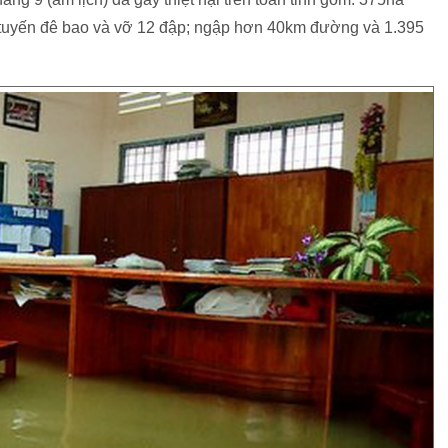
39 tuyến đê bao và vỡ 12 đập; ngập hơn 40km đường và 1.395