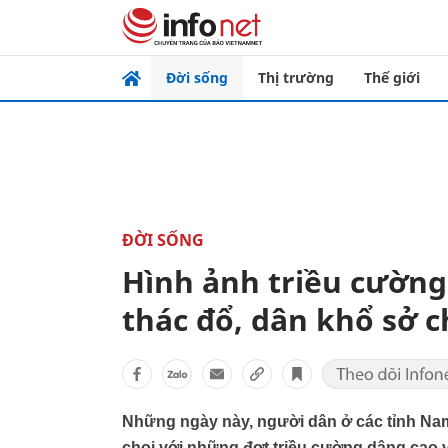
Đời sống
Thị trường
Thế giới
ĐỜI SỐNG
Hình ảnh triều cườn
thác đổ, dân khổ sở 
Những ngày này, người dân ở các tỉnh Nam 
chọi với những đợt triều cường dâng cao v