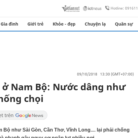
Hotline: 09161
Gia đình
Giới trẻ
Khỏe - đẹp
Chuyện lạ
Quân sự
09/10/2018 13:30 (GMT+07:00)
g ở Nam Bộ: Nước dâng như
chống chọi
Bộ như Sài Gòn, Cần Thơ, Vĩnh Long.... lại phải chống
à nhanh gây nguy cơ ngập lụt nhiều nơi.