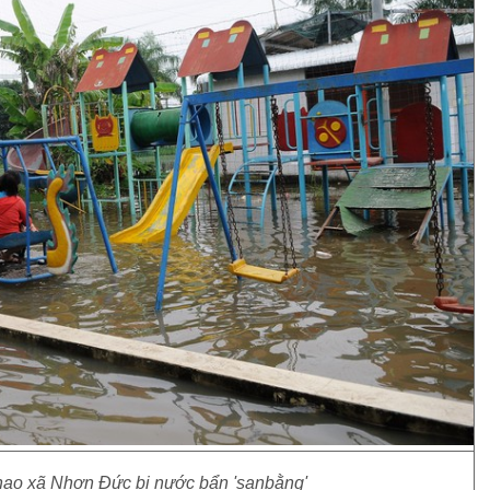
thao xã Nhơn Đức bị nước bẩn 'sanbằng'