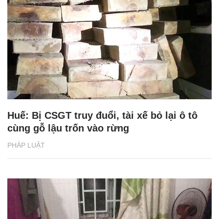
Huế: Bị CSGT truy đuổi, tài xế bỏ lại ô tô
cùng gỗ lậu trốn vào rừng
PHÁP LUẬT