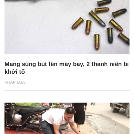
Mang súng bút lên máy bay, 2 thanh niên bị
khởi tố
PHÁP LUẬT