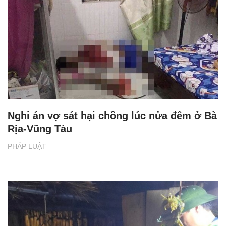
Nghi án vợ sát hại chồng lúc nửa đêm ở Bà
Rịa-Vũng Tàu
PHÁP LUẬT