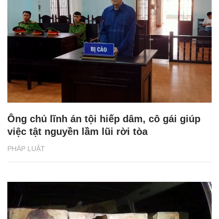
Ông chủ lĩnh án tội hiếp dâm, cô gái giúp
việc tật nguyền lầm lũi rời tòa
PHÁP LUẬT