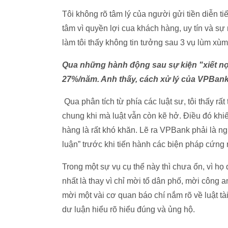
Tôi không rõ tâm lý của người gửi tiền diễn ti
tâm vì quyền lợi cua khách hàng, uy tín và 
làm tôi thấy không tin tưởng sau 3 vụ lùm xùm
Qua những hành động sau sự kiện "xiết nợ" 
27%/năm. Anh thấy, cách xử lý của VPBan
Qua phân tích từ phía các luật sư, tôi thấy r
chung khi mà luật vẫn còn kẽ hở. Điều đó khi
hàng là rất khó khăn. Lẽ ra VPBank phải là n
luận” trước khi tiến hành các biện pháp cứng 
Trong một sự vụ cụ thể này thì chưa ổn, vì họ
nhất là thay vì chỉ mời tổ dân phố, mời công a
mời một vài cơ quan báo chí nắm rõ về luật tà
dư luận hiểu rõ hiểu đúng và ủng hộ.