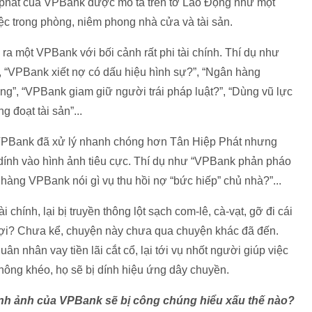
i phát của VPBank được mô tả trên tờ Lao Động như một
ệc trong phòng, niêm phong nhà cửa và tài sản.
ẽ ra một VPBank với bối cảnh rất phi tài chính. Thí dụ như
, “VPBank xiết nợ có dấu hiệu hình sự?”, “Ngân hàng
ng”, “VPBank giam giữ người trái pháp luật?”, “Dùng vũ lực
g đoạt tài sản”...
, VPBank đã xử lý nhanh chóng hơn Tân Hiệp Phát nhưng
ị dính vào hình ảnh tiêu cực. Thí dụ như “VPBank phản pháo
hàng VPBank nói gì vụ thu hồi nợ “bức hiếp” chủ nhà?”...
i chính, lại bị truyền thông lột sạch com-lê, cà-vạt, gỡ đi cái
có lợi? Chưa kể, chuyện này chưa qua chuyện khác đã đến.
 nhân vay tiền lãi cắt cổ, lại tới vụ nhốt người giúp việc
u không khéo, họ sẽ bị dính hiệu ứng dây chuyền.
hình ảnh của VPBank sẽ bị công chúng hiểu xấu thế nào?