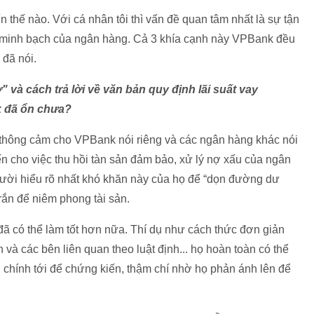
ến thế nào. Với cá nhân tôi thì vấn đề quan tâm nhất là sự tận
sự minh bạch của ngân hàng. Cả 3 khía cạnh này VPBank đều
 đã nói.
và cách trả lời về văn bản quy định lãi suất vay
k đã ổn chưa?
ất thông cảm cho VPBank nói riêng và các ngân hàng khác nói
ến cho việc thu hồi tàn sản đảm bảo, xử lý nợ xấu của ngân
gười hiểu rõ nhất khó khăn này của họ để “dọn đường dư
rắn để niêm phong tài sản.
 đã có thể làm tốt hơn nữa. Thí dụ như cách thức đơn giản
n và các bên liên quan theo luật định... họ hoàn toàn có thể
i chính tới để chứng kiến, thậm chí nhờ họ phản ánh lên để