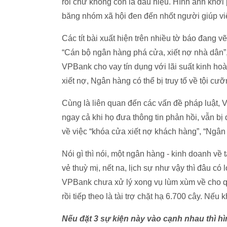
rồi chứ không còn là dấu hiệu. Hình ảnh khở
băng nhóm xã hội đen đến nhốt người giúp vi
Các tít bài xuất hiện trên nhiều tờ báo đang v
“Cán bộ ngân hàng phá cửa, xiết nợ nhà dân”
VPBank cho vay tín dụng với lãi suất kinh hoà
xiết nợ, Ngân hàng có thể bị truy tố về tội cưỡn
Cùng là liên quan đến các vấn đề pháp luật
ngay cả khi họ đưa thông tin phản hồi, vẫn b
về việc “khóa cửa xiết nợ khách hàng”, “Ngân 
Nói gì thì nói, một ngân hàng - kinh doanh về tà
vẻ thuỳ mị, nết na, lịch sự như vậy thì đâu 
VPBank chưa xử lý xong vụ lùm xùm về cho quân
rồi tiếp theo là tài trợ chặt hạ 6.700 cây. Nế
Nếu đặt 3 sự kiện này vào cạnh nhau thì 