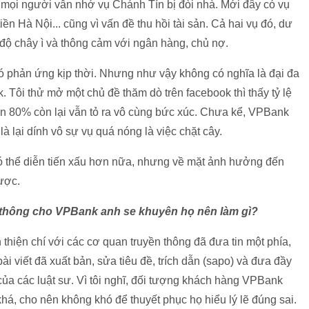
mọi người vẫn nhớ vụ Chánh Tín bị đòi nhà. Mới đây có vụ
iền Hà Nội... cũng vì vấn đề thu hồi tài sản. Cả hai vụ đó, dư
 độ chây ì và thông cảm với ngân hàng, chủ nợ.
ó phản ứng kịp thời. Nhưng như vậy không có nghĩa là đại đa
 Tôi thử mở một chủ đề thăm dò trên facebook thì thấy tỷ lệ
n 80% còn lại vẫn tỏ ra vô cùng bức xúc. Chưa kể, VPBank
là lại dính vô sự vụ quá nóng là việc chặt cây.
có thể diễn tiến xấu hơn nữa, nhưng về mặt ảnh hưởng đến
ược.
thông cho VPBank anh se khuyên họ nên làm gì?
 thiện chí với các cơ quan truyền thông đã đưa tin một phía,
ài viết đã xuất bản, sửa tiêu đề, trích dẫn (sapo) và đưa đầy
 của các luật sư. Vì tôi nghĩ, đối tượng khách hàng VPBank
há, cho nên không khó để thuyết phục họ hiểu lý lẽ đúng sai.