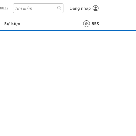
18822
Đăng nhập
Sự kiện
RSS