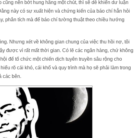
p cũng nên bớt hung hăng một chút, thì sẽ dễ khiến dư luận
. Đằng này có sự xuất hiện và chứng kiến của báo chí hẳn hỏi
bày, phân tích mà để báo chí tường thuật theo chiều hướng
hông. Nhưng xét về không gian chung của việc thu hồi nợ, tôi
y được vì rất mất thời gian. Có lẽ các ngân hàng, chứ không
hội để tổ chức một chiến dịch tuyên truyền sâu rộng cho
ểu rõ cái khó, cái khổ và quy trình mà họ sẽ phải làm trong
cả các bên.