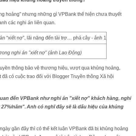
ng hoảng” nhưng những gì VPBank thể hiện chưa thuyết
nh các nghi án liên quan.
rong nghi án "xiết nợ" (ảnh Lao Động)
truyền thông bảo vệ thương hiệu, vượt qua khủng hoảng,
 đã có cuộc trao đổi với Blogger Truyền thông Xã hội
n quan đến VPBank như nghi án "xiết nợ" khách hàng, nghi
ất 27%/năm". Anh có nghĩ đây sẽ là dấu hiệu của khủng
y ngày gần đây thì có thể kết luận VPBank đã bị khủng hoảng