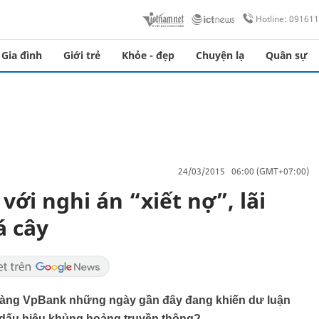
Hotline: 09161
Gia đình
Giới trẻ
Khỏe - đẹp
Chuyện lạ
Quân sự
24/03/2015 06:00 (GMT+07:00)
ới nghi án “xiết nợ”, lãi
á cây
 hàng VpBank những ngày gần đây đang khiến dư luận
 dấu hiệu khủng hoảng truyền thông?