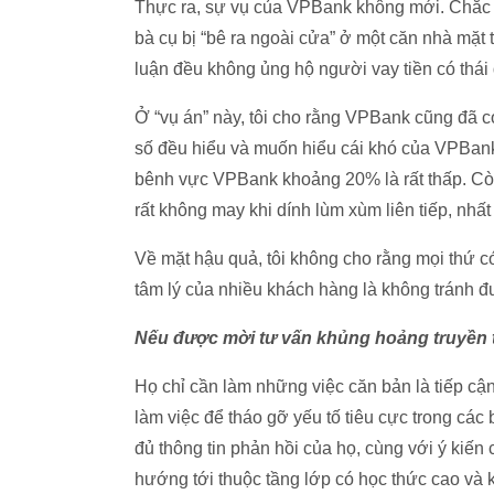
Thực ra, sự vụ của VPBank không mới. Chắc 
bà cụ bị “bê ra ngoài cửa” ở một căn nhà mặt t
luận đều không ủng hộ người vay tiền có thái
Ở “vụ án” này, tôi cho rằng VPBank cũng đã c
số đều hiểu và muốn hiểu cái khó của VPBank.
bênh vực VPBank khoảng 20% là rất thấp. Cò
rất không may khi dính lùm xùm liên tiếp, nhất 
Về mặt hậu quả, tôi không cho rằng mọi thứ 
tâm lý của nhiều khách hàng là không tránh đ
Nếu được mời tư vấn khủng hoảng truyền 
Họ chỉ cần làm những việc căn bản là tiếp cận
làm việc để tháo gỡ yếu tố tiêu cực trong các b
đủ thông tin phản hồi của họ, cùng với ý kiến
hướng tới thuộc tầng lớp có học thức cao và k