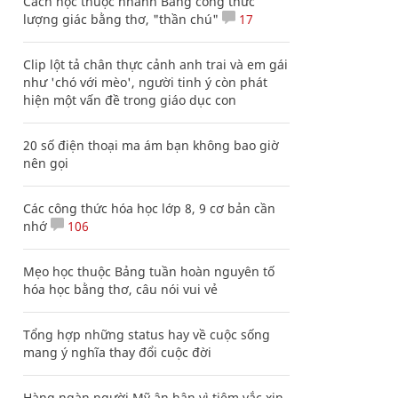
Cách học thuộc nhanh Bảng công thức
lượng giác bằng thơ, "thần chú"
17
Clip lột tả chân thực cảnh anh trai và em gái
như 'chó với mèo', người tinh ý còn phát
hiện một vấn đề trong giáo dục con
20 số điện thoại ma ám bạn không bao giờ
nên gọi
Các công thức hóa học lớp 8, 9 cơ bản cần
nhớ
106
Mẹo học thuộc Bảng tuần hoàn nguyên tố
hóa học bằng thơ, câu nói vui vẻ
Tổng hợp những status hay về cuộc sống
mang ý nghĩa thay đổi cuộc đời
Hàng ngàn người Mỹ ân hận vì tiêm vắc xin