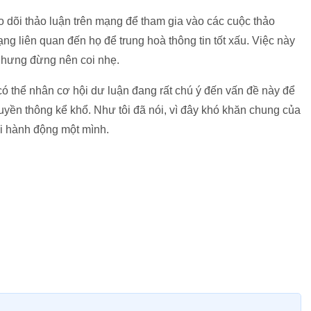
 dõi thảo luận trên mạng để tham gia vào các cuộc thảo
ạng liên quan đến họ để trung hoà thông tin tốt xấu. Việc này
 nhưng đừng nên coi nhẹ.
ó thể nhân cơ hội dư luận đang rất chú ý đến vấn đề này để
uyền thông kể khổ. Như tôi đã nói, vì đây khó khăn chung của
i hành động một mình.