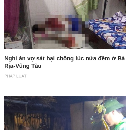
Nghi án vợ sát hại chồng lúc nửa đêm ở Bà
Rịa-Vũng Tàu
PHÁP LUẬT