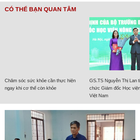
CÓ THỂ BẠN QUAN TÂM
Chăm sóc sức khỏe cần thực hiện
GS.TS Nguyễn Thị Lan ti
ngay khi cơ thể còn khỏe
chức Giám đốc Học viện
Việt Nam