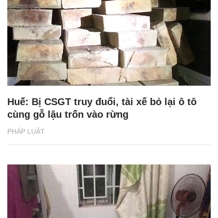
Huế: Bị CSGT truy đuổi, tài xế bỏ lại ô tô
cùng gỗ lậu trốn vào rừng
PHÁP LUẬT