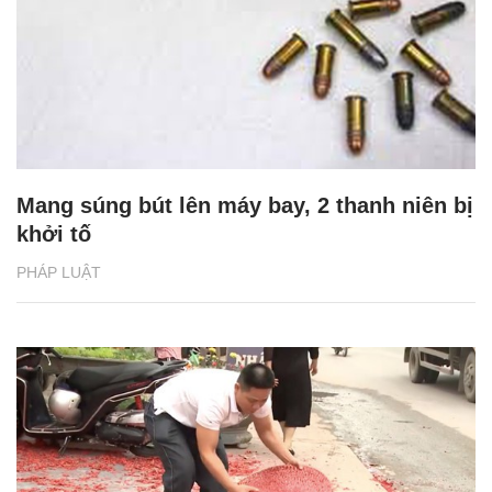
Mang súng bút lên máy bay, 2 thanh niên bị
khởi tố
PHÁP LUẬT