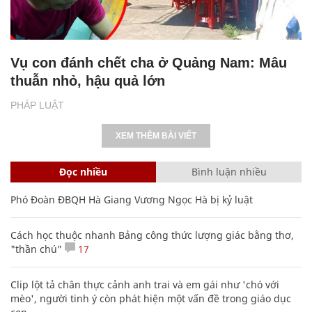
Vụ con đánh chết cha ở Quảng Nam: Mâu
thuẫn nhỏ, hậu quả lớn
PHÁP LUẬT
XEM THÊM BÀI VIẾT
Đọc nhiều
Bình luận nhiều
Phó Đoàn ĐBQH Hà Giang Vương Ngọc Hà bị kỷ luật
Cách học thuộc nhanh Bảng công thức lượng giác bằng thơ,
"thần chú"
17
Clip lột tả chân thực cảnh anh trai và em gái như 'chó với
mèo', người tinh ý còn phát hiện một vấn đề trong giáo dục