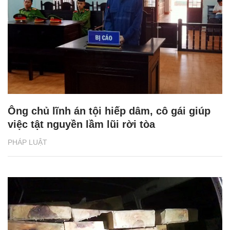
Ông chủ lĩnh án tội hiếp dâm, cô gái giúp
việc tật nguyền lầm lũi rời tòa
PHÁP LUẬT