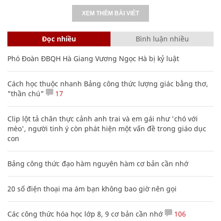
XEM THÊM BÀI VIẾT
Đọc nhiều
Bình luận nhiều
Phó Đoàn ĐBQH Hà Giang Vương Ngọc Hà bị kỷ luật
Cách học thuộc nhanh Bảng công thức lượng giác bằng thơ,
"thần chú"
17
Clip lột tả chân thực cảnh anh trai và em gái như 'chó với
mèo', người tinh ý còn phát hiện một vấn đề trong giáo dục
con
Bảng công thức đạo hàm nguyên hàm cơ bản cần nhớ
20 số điện thoại ma ám bạn không bao giờ nên gọi
Các công thức hóa học lớp 8, 9 cơ bản cần nhớ
106