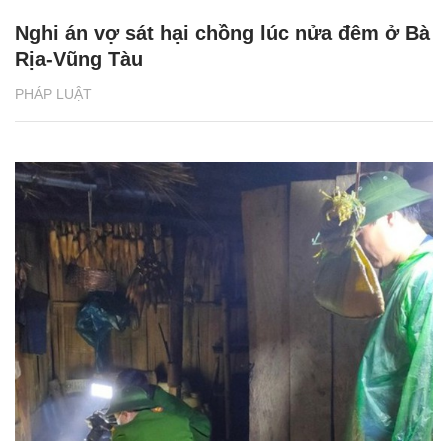
Nghi án vợ sát hại chồng lúc nửa đêm ở Bà
Rịa-Vũng Tàu
PHÁP LUẬT