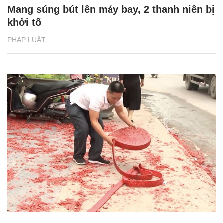
Mang súng bút lên máy bay, 2 thanh niên bị
khởi tố
PHÁP LUẬT