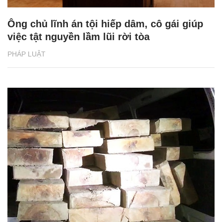
Ông chủ lĩnh án tội hiếp dâm, cô gái giúp
việc tật nguyền lầm lũi rời tòa
PHÁP LUẬT