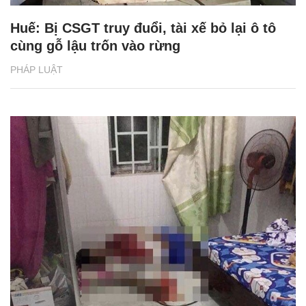
Huế: Bị CSGT truy đuổi, tài xế bỏ lại ô tô
cùng gỗ lậu trốn vào rừng
PHÁP LUẬT