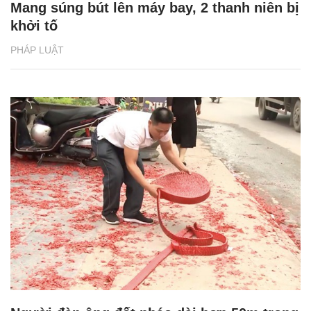
Mang súng bút lên máy bay, 2 thanh niên bị
khởi tố
PHÁP LUẬT