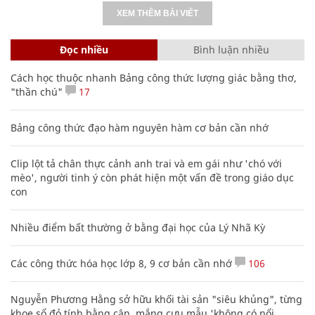
XEM THÊM BÀI VIẾT
Đọc nhiều
Bình luận nhiều
Cách học thuộc nhanh Bảng công thức lượng giác bằng thơ,
"thần chú"
17
Bảng công thức đạo hàm nguyên hàm cơ bản cần nhớ
Clip lột tả chân thực cảnh anh trai và em gái như 'chó với
mèo', người tinh ý còn phát hiện một vấn đề trong giáo dục
con
Nhiều điểm bất thường ở bằng đại học của Lý Nhã Kỳ
Các công thức hóa học lớp 8, 9 cơ bản cần nhớ
106
Nguyễn Phương Hằng sở hữu khối tài sản "siêu khủng", từng
khoe sổ đỏ tính bằng cân, mắng cựu mẫu 'không có nổi