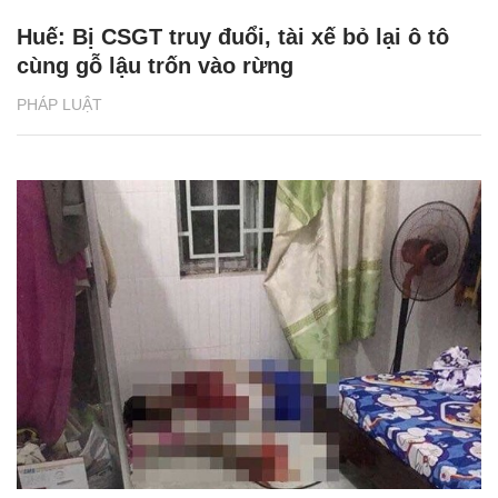
Huế: Bị CSGT truy đuổi, tài xế bỏ lại ô tô
cùng gỗ lậu trốn vào rừng
PHÁP LUẬT