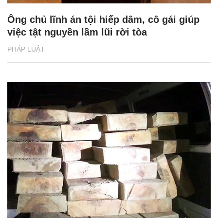
Ông chủ lĩnh án tội hiếp dâm, cô gái giúp
việc tật nguyền lầm lũi rời tòa
PHÁP LUẬT