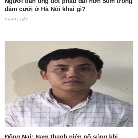
Người đàn ông đốt pháo dài hơn 50m trong
đám cưới ở Hà Nội khai gì?
PHÁP LUẬT
Đồng Nai: Nam thanh niên nổ súng khi