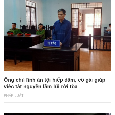
Ông chủ lĩnh án tội hiếp dâm, cô gái giúp
việc tật nguyền lầm lũi rời tòa
PHÁP LUẬT