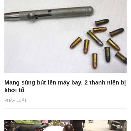
Mang súng bút lên máy bay, 2 thanh niên bị
khởi tố
PHÁP LUẬT