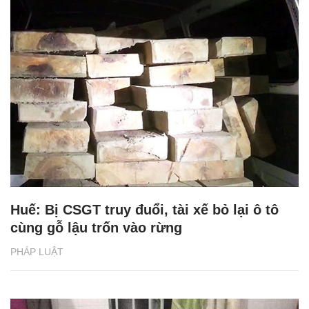
Huế: Bị CSGT truy đuổi, tài xế bỏ lại ô tô
cùng gỗ lậu trốn vào rừng
PHÁP LUẬT