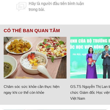
CÓ THỂ BẠN QUAN TÂM
Chăm sóc sức khỏe cần thực hiện
GS.TS Nguyễn Thị Lan ti
ngay khi cơ thể còn khỏe
chức Giám đốc Học viện
Việt Nam