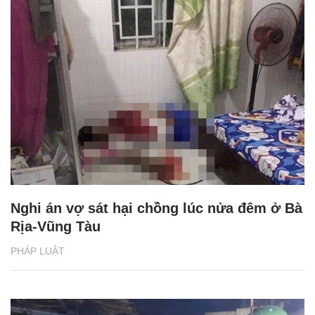
Nghi án vợ sát hại chồng lúc nửa đêm ở Bà
Rịa-Vũng Tàu
PHÁP LUẬT