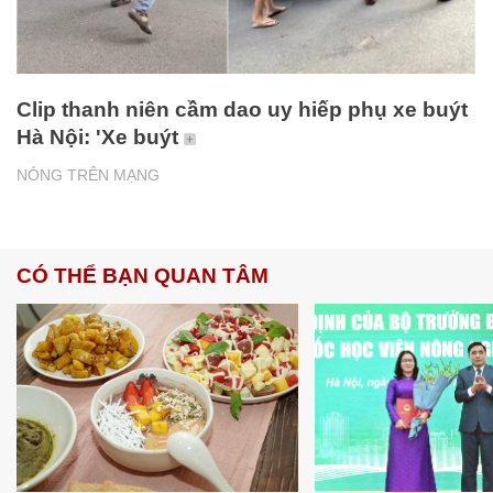
Clip thanh niên cầm dao uy hiếp phụ xe buýt
Hà Nội: 'Xe buýt
NÓNG TRÊN MẠNG
CÓ THỂ BẠN QUAN TÂM