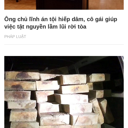
Ông chủ lĩnh án tội hiếp dâm, cô gái giúp
việc tật nguyền lầm lũi rời tòa
PHÁP LUẬT