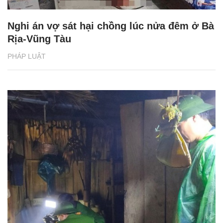
Nghi án vợ sát hại chồng lúc nửa đêm ở Bà
Rịa-Vũng Tàu
PHÁP LUẬT