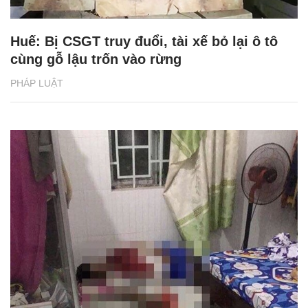
Huế: Bị CSGT truy đuổi, tài xế bỏ lại ô tô
cùng gỗ lậu trốn vào rừng
PHÁP LUẬT