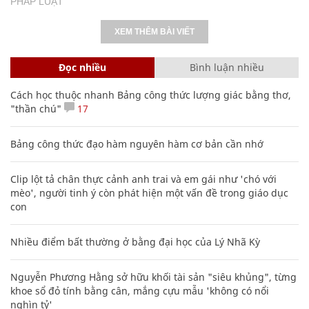
PHÁP LUẬT
XEM THÊM BÀI VIẾT
Đọc nhiều
Bình luận nhiều
Cách học thuộc nhanh Bảng công thức lượng giác bằng thơ,
"thần chú"
17
Bảng công thức đạo hàm nguyên hàm cơ bản cần nhớ
Clip lột tả chân thực cảnh anh trai và em gái như 'chó với
mèo', người tinh ý còn phát hiện một vấn đề trong giáo dục
con
Nhiều điểm bất thường ở bằng đại học của Lý Nhã Kỳ
Nguyễn Phương Hằng sở hữu khối tài sản "siêu khủng", từng
khoe sổ đỏ tính bằng cân, mắng cựu mẫu 'không có nổi
nghìn tỷ'