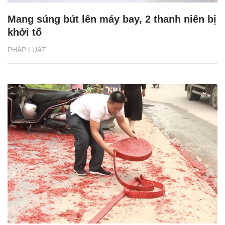
Mang súng bút lên máy bay, 2 thanh niên bị
khởi tố
PHÁP LUẬT