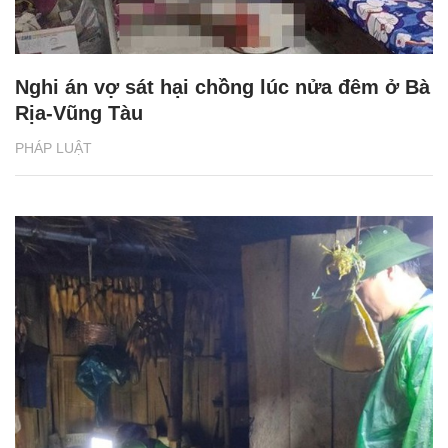
Nghi án vợ sát hại chồng lúc nửa đêm ở Bà
Rịa-Vũng Tàu
PHÁP LUẬT