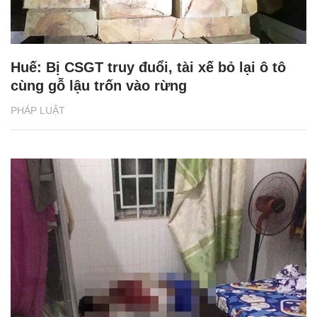
Huế: Bị CSGT truy đuổi, tài xế bỏ lại ô tô
cùng gỗ lậu trốn vào rừng
PHÁP LUẬT