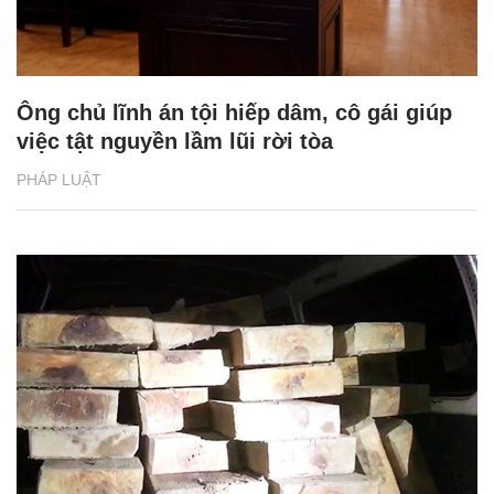
Ông chủ lĩnh án tội hiếp dâm, cô gái giúp
việc tật nguyền lầm lũi rời tòa
PHÁP LUẬT