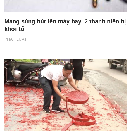
Mang súng bút lên máy bay, 2 thanh niên bị
khởi tố
PHÁP LUẬT