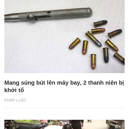
Mang súng bút lên máy bay, 2 thanh niên bị
khởi tố
PHÁP LUẬT