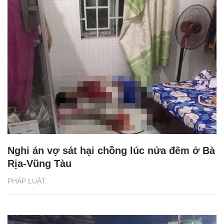
Nghi án vợ sát hại chồng lúc nửa đêm ở Bà
Rịa-Vũng Tàu
PHÁP LUẬT