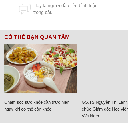
CÓ THỂ BẠN QUAN TÂM
Chăm sóc sức khỏe cần thực hiện
GS.TS Nguyễn Thị Lan ti
ngay khi cơ thể còn khỏe
chức Giám đốc Học viện
Việt Nam