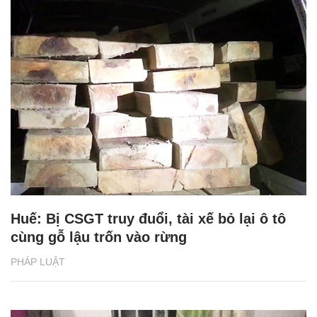
Huế: Bị CSGT truy đuổi, tài xế bỏ lại ô tô
cùng gỗ lậu trốn vào rừng
PHÁP LUẬT