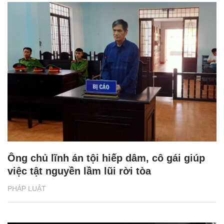
Ông chủ lĩnh án tội hiếp dâm, cô gái giúp
việc tật nguyền lầm lũi rời tòa
PHÁP LUẬT