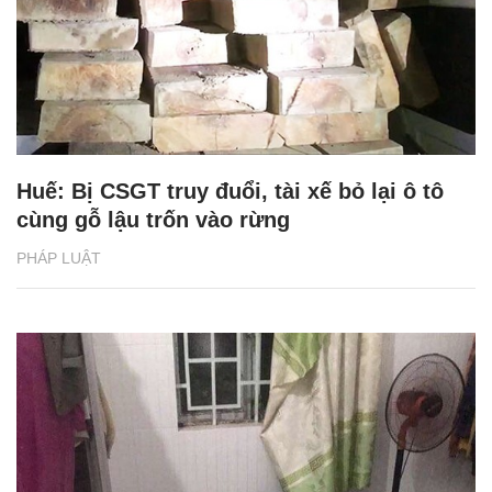
Huế: Bị CSGT truy đuổi, tài xế bỏ lại ô tô
cùng gỗ lậu trốn vào rừng
PHÁP LUẬT