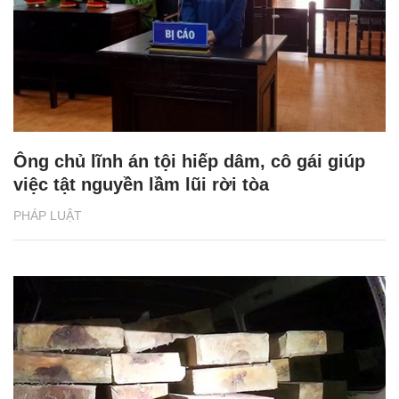
Ông chủ lĩnh án tội hiếp dâm, cô gái giúp
việc tật nguyền lầm lũi rời tòa
PHÁP LUẬT