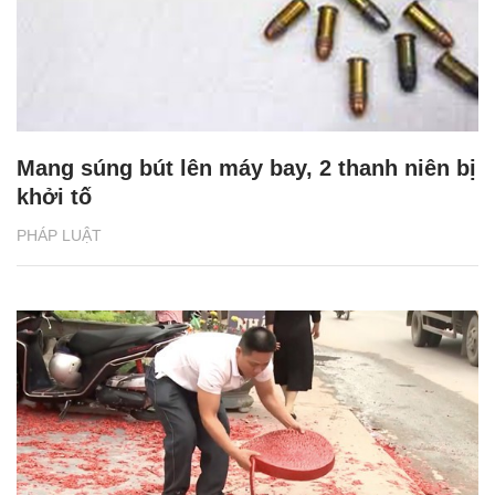
Mang súng bút lên máy bay, 2 thanh niên bị
khởi tố
PHÁP LUẬT