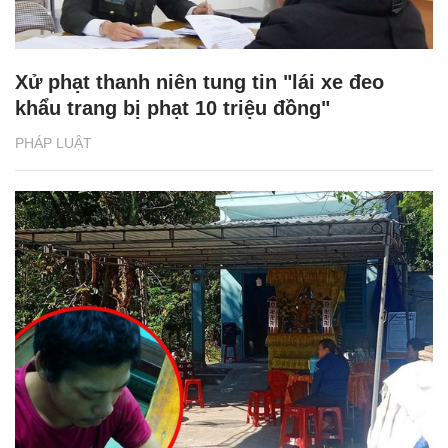
Xử phạt thanh niên tung tin "lái xe đeo
khẩu trang bị phạt 10 triệu đồng"
PHÁP LUẬT