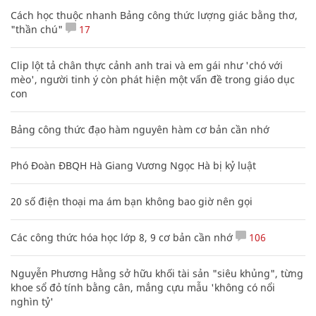
Cách học thuộc nhanh Bảng công thức lượng giác bằng thơ,
"thần chú"
17
Clip lột tả chân thực cảnh anh trai và em gái như 'chó với
mèo', người tinh ý còn phát hiện một vấn đề trong giáo dục
con
Bảng công thức đạo hàm nguyên hàm cơ bản cần nhớ
Phó Đoàn ĐBQH Hà Giang Vương Ngọc Hà bị kỷ luật
20 số điện thoại ma ám bạn không bao giờ nên gọi
Các công thức hóa học lớp 8, 9 cơ bản cần nhớ
106
Nguyễn Phương Hằng sở hữu khối tài sản "siêu khủng", từng
khoe sổ đỏ tính bằng cân, mắng cựu mẫu 'không có nổi
nghìn tỷ'