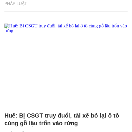
PHÁP LUẬT
Huế: Bị CSGT truy đuổi, tài xế bỏ lại ô tô
cùng gỗ lậu trốn vào rừng