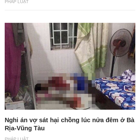
PHÁP LUẬT
Nghi án vợ sát hại chồng lúc nửa đêm ở Bà
Rịa-Vũng Tàu
PHÁP LUẬT