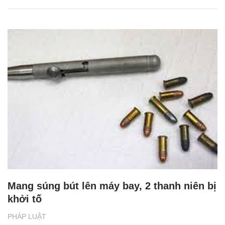
Mang súng bút lên máy bay, 2 thanh niên bị
khởi tố
PHÁP LUẬT