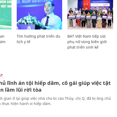
Lan
Tìm hướng phát triển du
BAT Việt Nam tiếp sức
Giám
lịch y tế
phụ nữ vùng biên giới
phát triển sinh kế
ẬT
ủ lĩnh án tội hiếp dâm, cô gái giúp việc tật
 lầm lũi rời tòa
i gian ở lại giúp việc nhà cho bị cáo Thủy, chị Q. đã bị ông chủ
n thực hiện hành vi hiếp dâm.