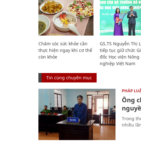
Chăm sóc sức khỏe cần
GS.TS Nguyễn Thị 
thực hiện ngay khi cơ thể
tiếp tục giữ chức 
còn khỏe
đốc Học viện Nông
nghiệp Việt Nam
Tin cùng chuyên mục
PHÁP LU
Ông ch
nguyền
Trong thờ
nhiều lầ