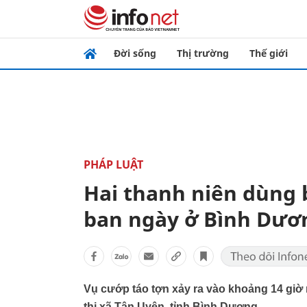
Đời sống
Thị trường
Thế giới
PHÁP LUẬT
Hai thanh niên dùng 
ban ngày ở Bình Dươ
Vụ cướp táo tợn xảy ra vào khoảng 14 giờ n
thị xã Tân Uyên, tỉnh Bình Dương.