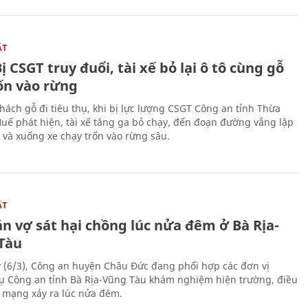
ẬT
ị CSGT truy đuổi, tài xế bỏ lại ô tô cùng gỗ
rốn vào rừng
hách gỗ đi tiêu thụ, khi bị lực lượng CSGT Công an tỉnh Thừa
Huế phát hiện, tài xế tăng ga bỏ chạy, đến đoạn đường vắng lập
 và xuống xe chạy trốn vào rừng sâu.
ẬT
n vợ sát hại chồng lúc nửa đêm ở Bà Rịa-
Tàu
 (6/3), Công an huyện Châu Đức đang phối hợp các đơn vị
ụ Công an tỉnh Bà Rịa-Vũng Tàu khám nghiệm hiện trường, điều
n mạng xảy ra lúc nửa đêm.