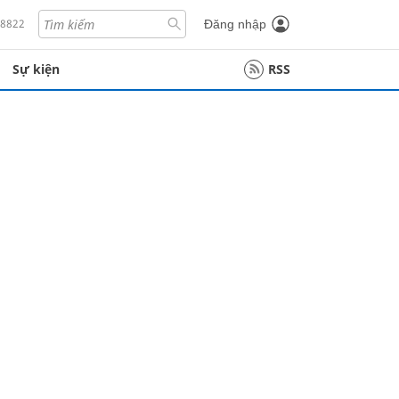
18822
Đăng nhập
Sự kiện
RSS