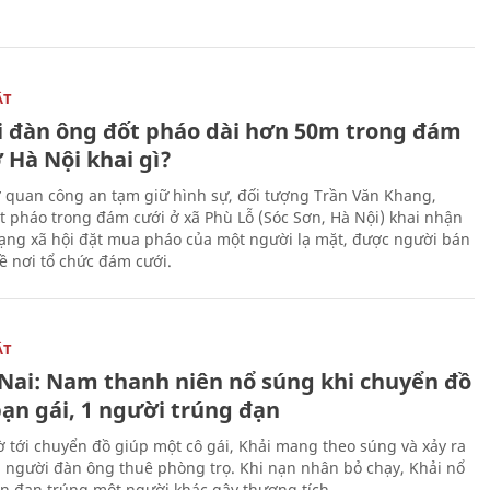
ẬT
 đàn ông đốt pháo dài hơn 50m trong đám
 Hà Nội khai gì?
ơ quan công an tạm giữ hình sự, đối tượng Trần Văn Khang,
t pháo trong đám cưới ở xã Phù Lỗ (Sóc Sơn, Hà Nội) khai nhận
ạng xã hội đặt mua pháo của một người lạ mặt, được người bán
ề nơi tổ chức đám cưới.
ẬT
Nai: Nam thanh niên nổ súng khi chuyển đồ
bạn gái, 1 người trúng đạn
 tới chuyển đồ giúp một cô gái, Khải mang theo súng và xảy ra
i người đàn ông thuê phòng trọ. Khi nạn nhân bỏ chạy, Khải nổ
ên đạn trúng một người khác gây thương tích.