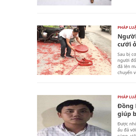
PHÁP LU
Người
cưới ở
Sau bị c
người đố
đã lên m
chuyển v
PHÁP LU
Đồng 
giúp 
Được nhờ
ẩu đả vớ
súng, vi