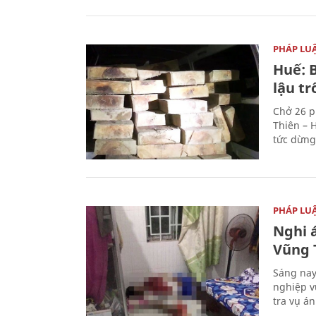
PHÁP LU
Huế: B
lậu t
Chở 26 p
Thiên – 
tức dừng
PHÁP LU
Nghi á
Vũng 
Sáng nay
nghiệp v
tra vụ á