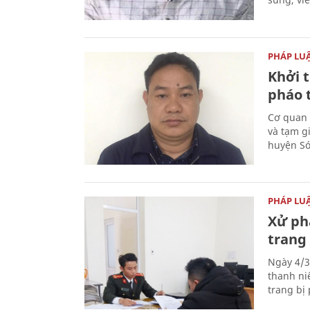
PHÁP LU
Khởi t
pháo 
Cơ quan 
và tạm gi
huyện Sóc
PHÁP LU
Xử phạ
trang 
Ngày 4/3
thanh ni
trang bị 