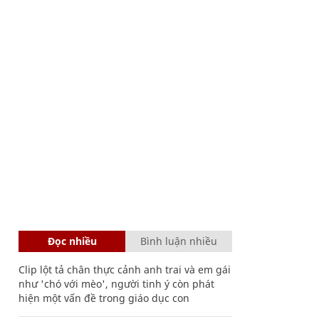
Đọc nhiều
Bình luận nhiều
Clip lột tả chân thực cảnh anh trai và em gái
như 'chó với mèo', người tinh ý còn phát
hiện một vấn đề trong giáo dục con