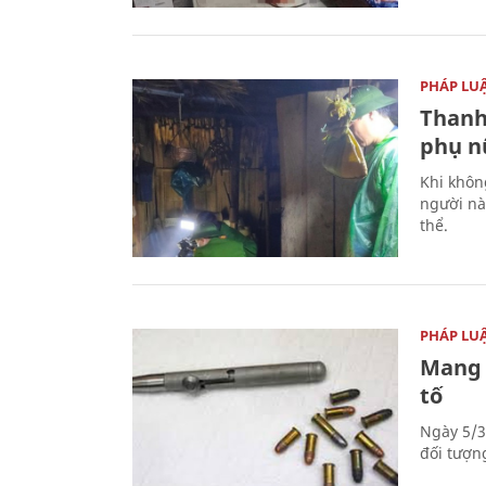
PHÁP LU
Thanh
phụ nữ
Khi khôn
người nà
thể.
PHÁP LU
Mang 
tố
Ngày 5/3
đối tượn