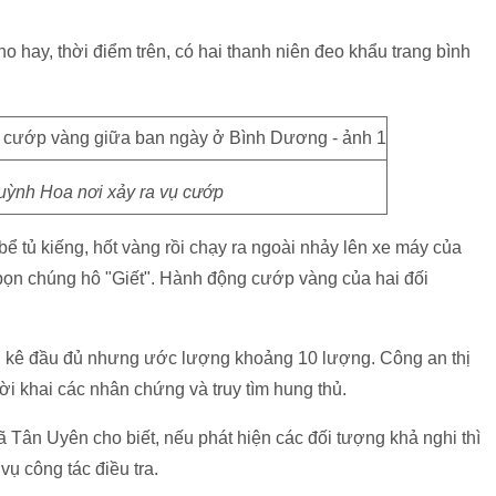
o hay, thời điểm trên, có hai thanh niên đeo khẩu trang bình
ỳnh Hoa nơi xảy ra vụ cướp
bể tủ kiếng, hốt vàng rồi chạy ra ngoài nhảy lên xe máy của
 bọn chúng hô "Giết". Hành động cướp vàng của hai đối
ng kê đầu đủ nhưng ước lượng khoảng 10 lượng. Công an thị
lời khai các nhân chứng và truy tìm hung thủ.
 Tân Uyên cho biết, nếu phát hiện các đối tượng khả nghi thì
ụ công tác điều tra.