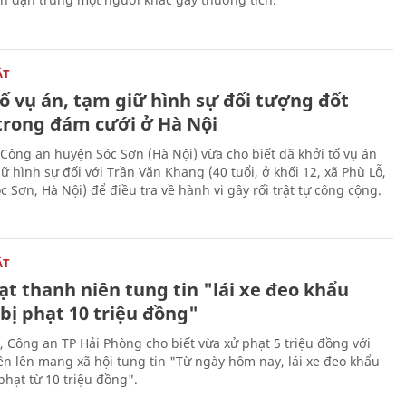
ẬT
ố vụ án, tạm giữ hình sự đối tượng đốt
trong đám cưới ở Hà Nội
Công an huyện Sóc Sơn (Hà Nội) vừa cho biết đã khởi tố vụ án
ữ hình sự đối với Trần Văn Khang (40 tuổi, ở khối 12, xã Phù Lỗ,
 Sơn, Hà Nội) để điều tra về hành vi gây rối trật tự công cộng.
ẬT
t thanh niên tung tin "lái xe đeo khẩu
bị phạt 10 triệu đồng"
, Công an TP Hải Phòng cho biết vừa xử phạt 5 triệu đồng với
ên lên mạng xã hội tung tin "Từ ngày hôm nay, lái xe đeo khẩu
phạt từ 10 triệu đồng".