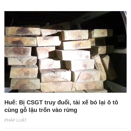
Huế: Bị CSGT truy đuổi, tài xế bỏ lại ô tô
cùng gỗ lậu trốn vào rừng
PHÁP LUẬT