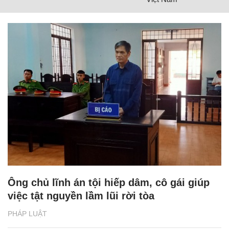
Ông chủ lĩnh án tội hiếp dâm, cô gái giúp
việc tật nguyền lầm lũi rời tòa
PHÁP LUẬT