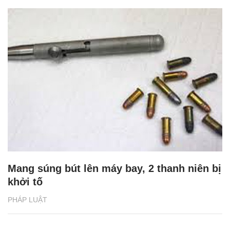
Mang súng bút lên máy bay, 2 thanh niên bị
khởi tố
PHÁP LUẬT