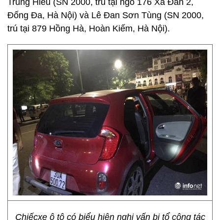
Trung Hiếu (SN 2000, trú tại ngõ 176 Xã Đàn 2,
Đống Đa, Hà Nội) và Lê Đan Sơn Tùng (SN 2000,
trú tại 879 Hồng Hà, Hoàn Kiếm, Hà Nội).
Chiếcxe ô tô có biểu hiện nghi vấn bị tổ công tác