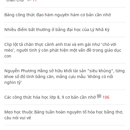
Bảng công thức đạo hàm nguyên hàm cơ bản cần nhớ
Nhiều điểm bất thường ở bằng đại học của Lý Nhã Kỳ
Clip lột tả chân thực cảnh anh trai và em gái như 'chó với
mèo', người tinh ý còn phát hiện một vấn đề trong giáo dục
con
Nguyễn Phương Hằng sở hữu khối tài sản "siêu khủng", từng
khoe sổ đỏ tính bằng cân, mắng cựu mẫu 'không có nổi
nghìn tỷ'
Các công thức hóa học lớp 8, 9 cơ bản cần nhớ
106
Mẹo học thuộc Bảng tuần hoàn nguyên tố hóa học bằng thơ,
câu nói vui vẻ