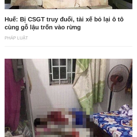
Huế: Bị CSGT truy đuổi, tài xế bỏ lại ô tô
cùng gỗ lậu trốn vào rừng
PHÁP LUẬT