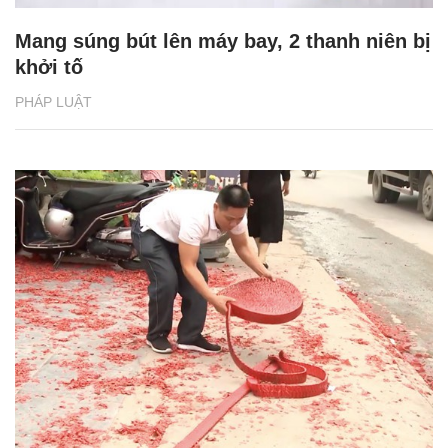
Mang súng bút lên máy bay, 2 thanh niên bị
khởi tố
PHÁP LUẬT