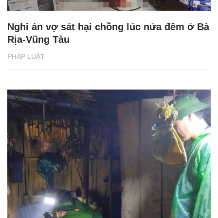
Nghi án vợ sát hại chồng lúc nửa đêm ở Bà
Rịa-Vũng Tàu
PHÁP LUẬT