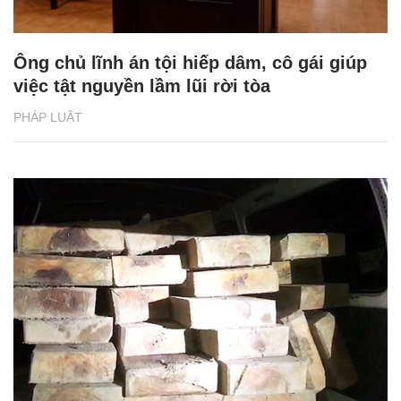
Ông chủ lĩnh án tội hiếp dâm, cô gái giúp
việc tật nguyền lầm lũi rời tòa
PHÁP LUẬT