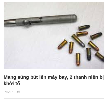
Mang súng bút lên máy bay, 2 thanh niên bị
khởi tố
PHÁP LUẬT