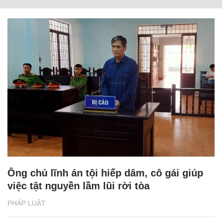
Ông chủ lĩnh án tội hiếp dâm, cô gái giúp
việc tật nguyền lầm lũi rời tòa
PHÁP LUẬT