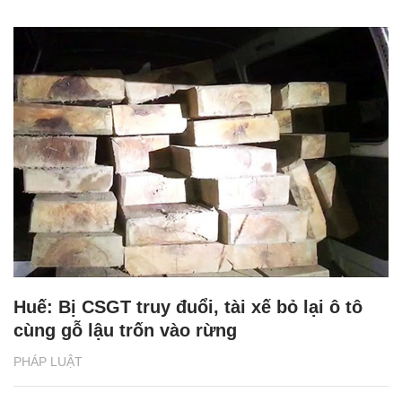
Huế: Bị CSGT truy đuổi, tài xế bỏ lại ô tô
cùng gỗ lậu trốn vào rừng
PHÁP LUẬT