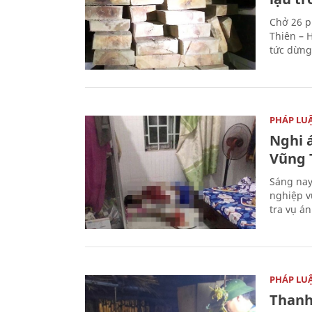
Chở 26 p
Thiên – 
tức dừng
PHÁP LU
Nghi á
Vũng 
Sáng nay
nghiệp v
tra vụ á
PHÁP LU
Thanh