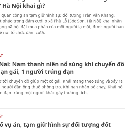
 Hà Nội khai gì?
ơ quan công an tạm giữ hình sự, đối tượng Trần Văn Khang,
t pháo trong đám cưới ở xã Phù Lỗ (Sóc Sơn, Hà Nội) khai nhận
ạng xã hội đặt mua pháo của một người lạ mặt, được người bán
ề nơi tổ chức đám cưới.
ẬT
Nai: Nam thanh niên nổ súng khi chuyển đồ
bạn gái, 1 người trúng đạn
 tới chuyển đồ giúp một cô gái, Khải mang theo súng và xảy ra
i người đàn ông thuê phòng trọ. Khi nạn nhân bỏ chạy, Khải nổ
ên đạn trúng một người khác gây thương tích.
ẬT
ố vụ án, tạm giữ hình sự đối tượng đốt