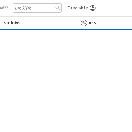
18822
Đăng nhập
Sự kiện
RSS