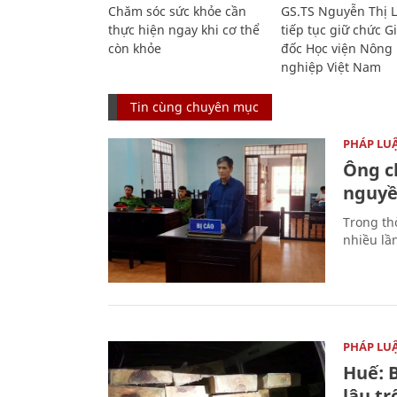
Chăm sóc sức khỏe cần
GS.TS Nguyễn Thị 
thực hiện ngay khi cơ thể
tiếp tục giữ chức 
còn khỏe
đốc Học viện Nông
nghiệp Việt Nam
Tin cùng chuyên mục
PHÁP LU
Ông ch
nguyền
Trong thờ
nhiều lầ
PHÁP LU
Huế: B
lậu t