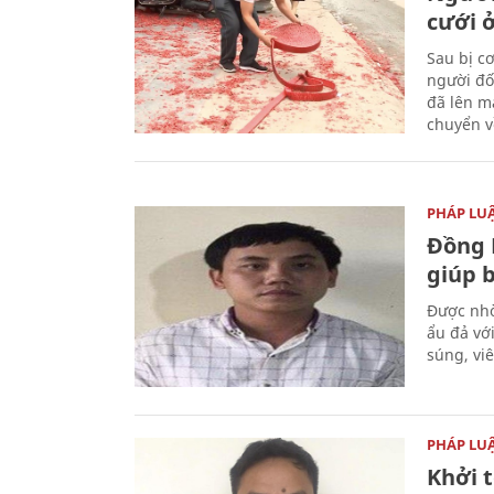
cưới ở
Sau bị c
người đố
đã lên m
chuyển v
PHÁP LU
Đồng 
giúp 
Được nhờ
ẩu đả vớ
súng, vi
PHÁP LU
Khởi t