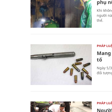
phụ nữ
Khi khôn
người nà
thể.
PHÁP LU
Mang 
tố
Ngày 5/3
đối tượn
PHÁP LU
Người