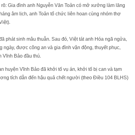
m rõ: Gia đình anh Nguyễn Văn Toản có mở xưởng làm lăng
tháng âm lịch, anh Toản tổ chức liên hoan cùng nhóm thợ
iệt).
 đã phát sinh mâu thuẫn. Sau đó, Việt tát anh Hóa ngã ngửa,
 ngày, được công an và gia đình vận động, thuyết phục,
 Vĩnh Bảo đầu thú.
 an huyện Vĩnh Bảo đã khởi tố vụ án, khởi tố bị can và tạm
ương tích dẫn đến hậu quả chết người (theo Điều 104 BLHS)