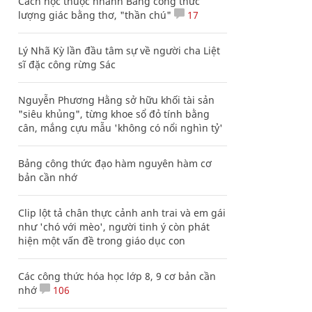
Cách học thuộc nhanh Bảng công thức
lượng giác bằng thơ, "thần chú"
17
Lý Nhã Kỳ lần đầu tâm sự về người cha Liệt
sĩ đặc công rừng Sác
Nguyễn Phương Hằng sở hữu khối tài sản
"siêu khủng", từng khoe sổ đỏ tính bằng
cân, mắng cựu mẫu 'không có nổi nghìn tỷ'
Bảng công thức đạo hàm nguyên hàm cơ
bản cần nhớ
Clip lột tả chân thực cảnh anh trai và em gái
như 'chó với mèo', người tinh ý còn phát
hiện một vấn đề trong giáo dục con
Các công thức hóa học lớp 8, 9 cơ bản cần
nhớ
106