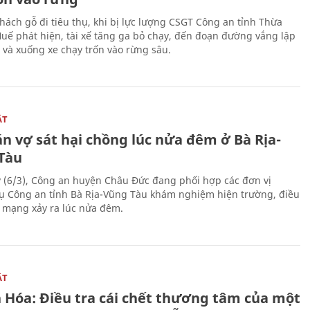
hách gỗ đi tiêu thụ, khi bị lực lượng CSGT Công an tỉnh Thừa
Huế phát hiện, tài xế tăng ga bỏ chạy, đến đoạn đường vắng lập
 và xuống xe chạy trốn vào rừng sâu.
ẬT
n vợ sát hại chồng lúc nửa đêm ở Bà Rịa-
Tàu
 (6/3), Công an huyện Châu Đức đang phối hợp các đơn vị
ụ Công an tỉnh Bà Rịa-Vũng Tàu khám nghiệm hiện trường, điều
n mạng xảy ra lúc nửa đêm.
ẬT
 Hóa: Điều tra cái chết thương tâm của một