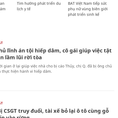
Lan
Tìm hướng phát triển du
BAT Việt Nam tiếp sức
Giám
lịch y tế
phụ nữ vùng biên giới
phát triển sinh kế
ẬT
ủ lĩnh án tội hiếp dâm, cô gái giúp việc tật
 lầm lũi rời tòa
i gian ở lại giúp việc nhà cho bị cáo Thủy, chị Q. đã bị ông chủ
n thực hiện hành vi hiếp dâm.
ẬT
ị CSGT truy đuổi, tài xế bỏ lại ô tô cùng gỗ
rốn vào rừng