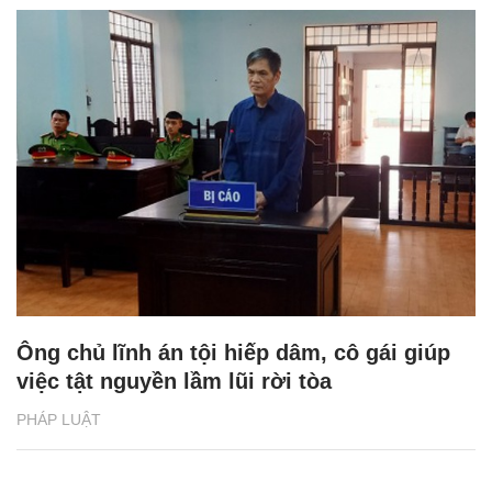
Ông chủ lĩnh án tội hiếp dâm, cô gái giúp
việc tật nguyền lầm lũi rời tòa
PHÁP LUẬT