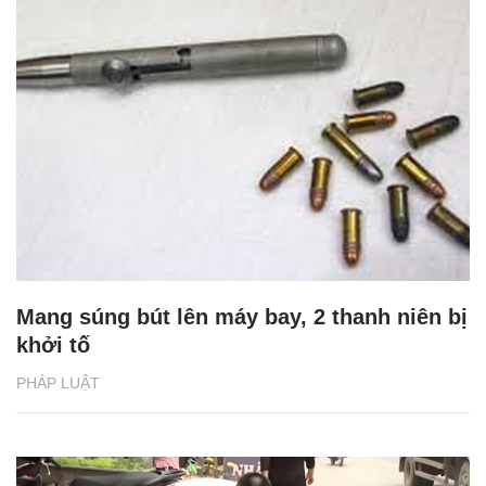
Mang súng bút lên máy bay, 2 thanh niên bị
khởi tố
PHÁP LUẬT