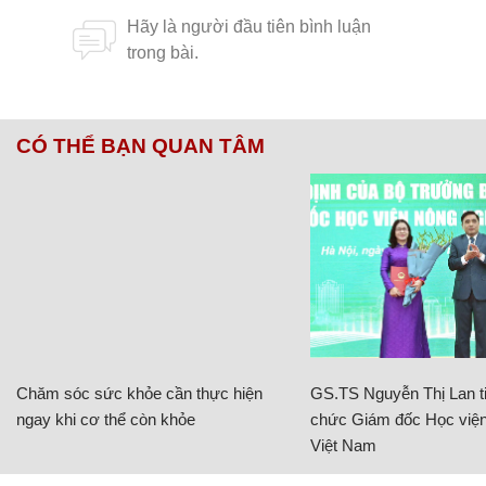
CÓ THỂ BẠN QUAN TÂM
Chăm sóc sức khỏe cần thực hiện
GS.TS Nguyễn Thị Lan ti
ngay khi cơ thể còn khỏe
chức Giám đốc Học viện
Việt Nam