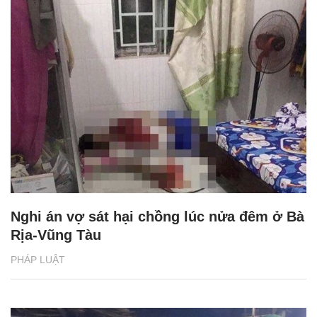
Nghi án vợ sát hại chồng lúc nửa đêm ở Bà
Rịa-Vũng Tàu
PHÁP LUẬT