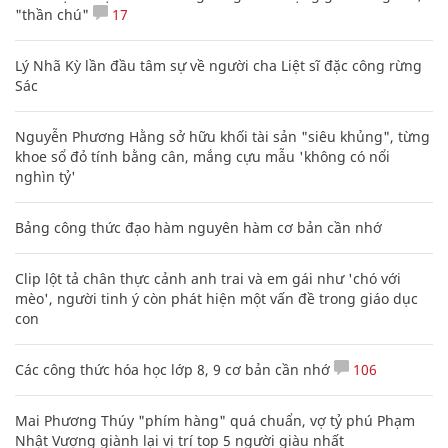
"thần chú"
17
Lý Nhã Kỳ lần đầu tâm sự về người cha Liệt sĩ đặc công rừng
Sác
Nguyễn Phương Hằng sở hữu khối tài sản "siêu khủng", từng
khoe sổ đỏ tính bằng cân, mắng cựu mẫu 'không có nổi
nghìn tỷ'
Bảng công thức đạo hàm nguyên hàm cơ bản cần nhớ
Clip lột tả chân thực cảnh anh trai và em gái như 'chó với
mèo', người tinh ý còn phát hiện một vấn đề trong giáo dục
con
Các công thức hóa học lớp 8, 9 cơ bản cần nhớ
106
Mai Phương Thúy "phím hàng" quá chuẩn, vợ tỷ phú Phạm
Nhật Vượng giành lại vị trí top 5 người giàu nhất