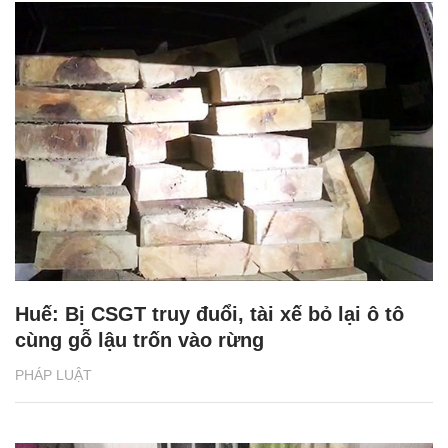
Huế: Bị CSGT truy đuổi, tài xế bỏ lại ô tô
cùng gỗ lậu trốn vào rừng
PHÁP LUẬT