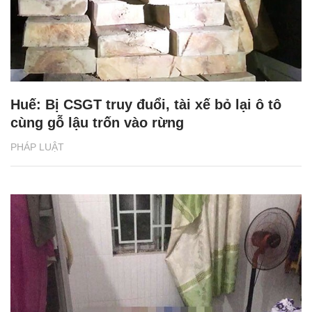
Huế: Bị CSGT truy đuổi, tài xế bỏ lại ô tô
cùng gỗ lậu trốn vào rừng
PHÁP LUẬT