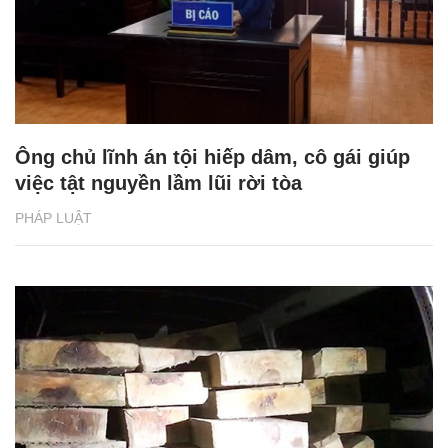
Ông chủ lĩnh án tội hiếp dâm, cô gái giúp
việc tật nguyền lầm lũi rời tòa
PHÁP LUẬT