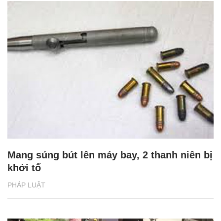
Mang súng bút lên máy bay, 2 thanh niên bị
khởi tố
PHÁP LUẬT