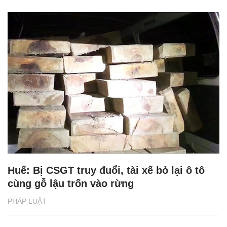
Huế: Bị CSGT truy đuổi, tài xế bỏ lại ô tô
cùng gỗ lậu trốn vào rừng
PHÁP LUẬT