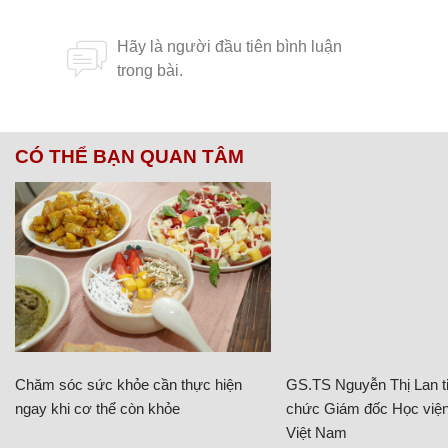
CÓ THỂ BẠN QUAN TÂM
Chăm sóc sức khỏe cần thực hiện
GS.TS Nguyễn Thị Lan ti
ngay khi cơ thể còn khỏe
chức Giám đốc Học viện
Việt Nam