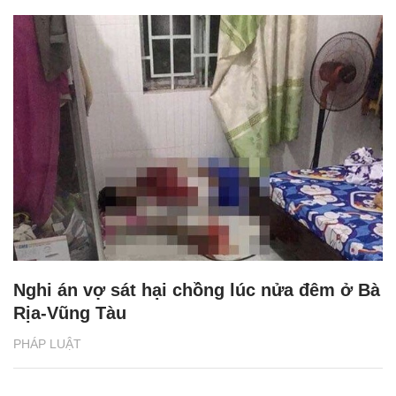
Nghi án vợ sát hại chồng lúc nửa đêm ở Bà
Rịa-Vũng Tàu
PHÁP LUẬT