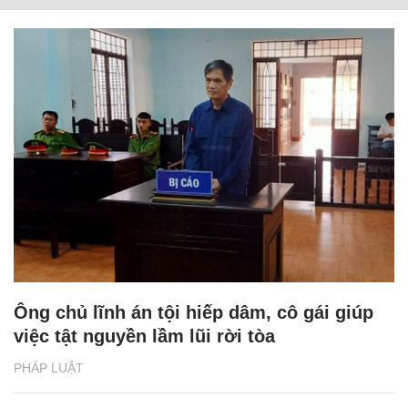
Ông chủ lĩnh án tội hiếp dâm, cô gái giúp
việc tật nguyền lầm lũi rời tòa
PHÁP LUẬT