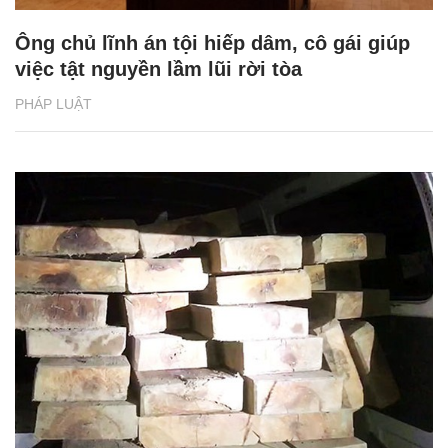
Ông chủ lĩnh án tội hiếp dâm, cô gái giúp
việc tật nguyền lầm lũi rời tòa
PHÁP LUẬT