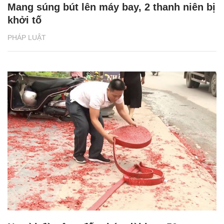
Mang súng bút lên máy bay, 2 thanh niên bị
khởi tố
PHÁP LUẬT