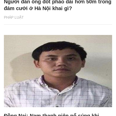
Người đàn ông đốt pháo dài hơn 50m trong
đám cưới ở Hà Nội khai gì?
PHÁP LUẬT
Đồng Nai: Nam thanh niên nổ súng khi