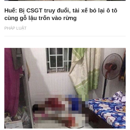
Huế: Bị CSGT truy đuổi, tài xế bỏ lại ô tô
cùng gỗ lậu trốn vào rừng
PHÁP LUẬT