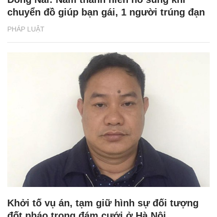
chuyển đồ giúp bạn gái, 1 người trúng đạn
PHÁP LUẬT
Khởi tố vụ án, tạm giữ hình sự đối tượng
đốt pháo trong đám cưới ở Hà Nội