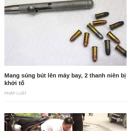
Mang súng bút lên máy bay, 2 thanh niên bị
khởi tố
PHÁP LUẬT