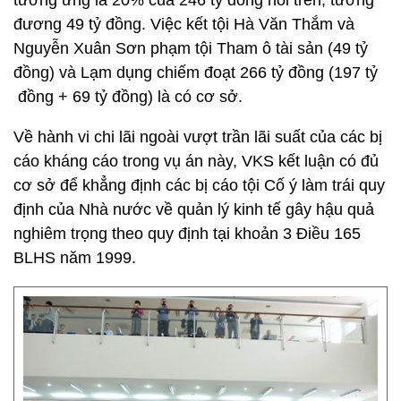
tương ứng là 20% của 246 tỷ đồng nói trên, tương
đương 49 tỷ đồng. Việc kết tội Hà Văn Thắm và
Nguyễn Xuân Sơn phạm tội Tham ô tài sản (49 tỷ
đồng) và Lạm dụng chiếm đoạt 266 tỷ đồng (197 tỷ
đồng + 69 tỷ đồng) là có cơ sở.
Về hành vi chi lãi ngoài vượt trần lãi suất của các bị
cáo kháng cáo trong vụ án này, VKS kết luận có đủ
cơ sở để khẳng định các bị cáo tội Cố ý làm trái quy
định của Nhà nước về quản lý kinh tế gây hậu quả
nghiêm trọng theo quy định tại khoản 3 Điều 165
BLHS năm 1999.