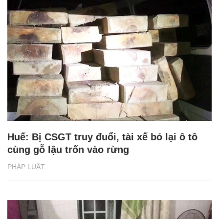
Huế: Bị CSGT truy đuổi, tài xế bỏ lại ô tô
cùng gỗ lậu trốn vào rừng
PHÁP LUẬT