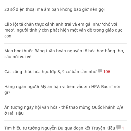
20 số điện thoại ma ám bạn không bao giờ nên gọi
Clip lột tả chân thực cảnh anh trai và em gái như 'chó với
mèo', người tinh ý còn phát hiện một vấn đề trong giáo dục
con
Mẹo học thuộc Bảng tuần hoàn nguyên tố hóa học bằng thơ,
câu nói vui vẻ
Các công thức hóa học lớp 8, 9 cơ bản cần nhớ
106
Hàng ngàn người Mỹ ân hận vì tiêm vắc xin HPV: Bác sĩ nói
gì?
Ấn tượng ngày hội văn hóa - thể thao mừng Quốc khánh 2/9
ở Hải Hậu
Tìm hiểu tư tưởng Nguyễn Du qua đoạn kết Truyện Kiều
1