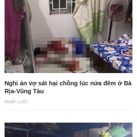
Nghi án vợ sát hại chồng lúc nửa đêm ở Bà
Rịa-Vũng Tàu
PHÁP LUẬT