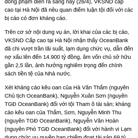
đồng phạm diễn ra sáng nay (26/4), VKSND cấp
cao tại Hà Nội đã nêu quan điểm luận tội đối với các
bị cáo có đơn kháng cáo.
Trên cơ sở nội dung vụ án, lời khai của các bị cáo,
VKSND Cấp cao tại Hà Nội nhận thấy OceanBank
đã chi vượt trần lãi suất, lạm dụng chức vụ, dẫn đến
nợ xấu lên đến 14.900 tỷ đồng, âm vốn chủ sở hữu
gần 2,5 lần, ảnh hưởng nghiêm trọng đến chính
sách tiền tệ của Nhà nước.
Xét kháng cáo kêu oan của Hà Văn Thắm (nguyên
Chủ tịch OceanBank), Nguyễn Xuân Sơn (nguyên
TGĐ OceanBank) đối với tội Tham ô tài sản; kháng
cáo kêu oan của Thắm, Sơn, Nguyễn Minh Thu
(nguyên TGĐ OceanBank), Nguyễn Văn Hoàn
(nguyên Phó TGĐ OceanBank) đối với hành vi Lạm
dụng chức vụ quyền hạn chiếm đoạt tài sản 69 tỷ