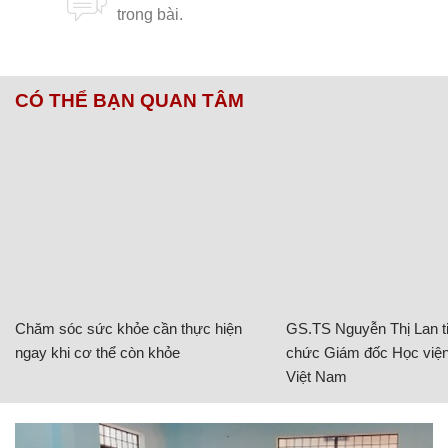
CÓ THỂ BẠN QUAN TÂM
Chăm sóc sức khỏe cần thực hiện
GS.TS Nguyễn Thị Lan ti
ngay khi cơ thể còn khỏe
chức Giám đốc Học viện
Việt Nam