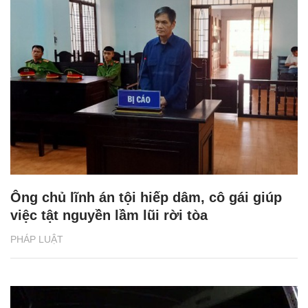
Ông chủ lĩnh án tội hiếp dâm, cô gái giúp
việc tật nguyền lầm lũi rời tòa
PHÁP LUẬT