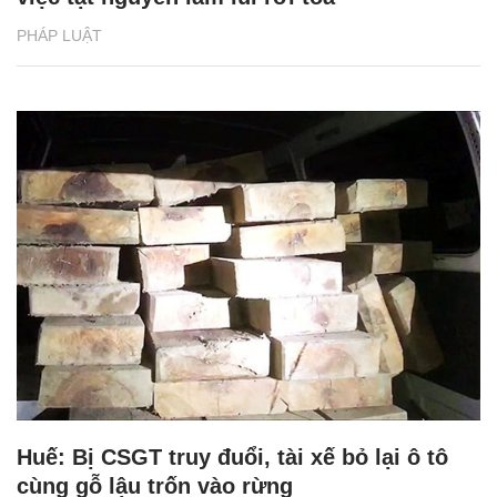
PHÁP LUẬT
Huế: Bị CSGT truy đuổi, tài xế bỏ lại ô tô
cùng gỗ lậu trốn vào rừng