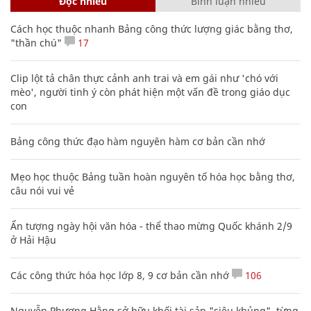
Đọc nhiều
Bình luận nhiều
Cách học thuộc nhanh Bảng công thức lượng giác bằng thơ,
"thần chú"
17
Clip lột tả chân thực cảnh anh trai và em gái như 'chó với
mèo', người tinh ý còn phát hiện một vấn đề trong giáo dục
con
Bảng công thức đạo hàm nguyên hàm cơ bản cần nhớ
Mẹo học thuộc Bảng tuần hoàn nguyên tố hóa học bằng thơ,
câu nói vui vẻ
Ấn tượng ngày hội văn hóa - thể thao mừng Quốc khánh 2/9
ở Hải Hậu
Các công thức hóa học lớp 8, 9 cơ bản cần nhớ
106
Nguyễn Phương Hằng sở hữu khối tài sản "siêu khủng", từng