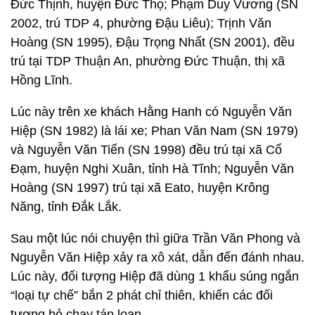
Đức Thịnh, huyện Đức Thọ; Phạm Duy Vương (SN
2002, trú TDP 4, phường Đậu Liêu); Trịnh Văn
Hoàng (SN 1995), Đậu Trọng Nhất (SN 2001), đều
trú tại TDP Thuận An, phường Đức Thuận, thị xã
Hồng Lĩnh.
Lúc này trên xe khách Hằng Hanh có Nguyễn Văn
Hiệp (SN 1982) là lái xe; Phan Văn Nam (SN 1979)
và Nguyễn Văn Tiến (SN 1998) đều trú tại xã Cổ
Đạm, huyện Nghi Xuân, tỉnh Hà Tĩnh; Nguyễn Văn
Hoàng (SN 1997) trú tại xã Eato, huyện Krông
Năng, tỉnh Đắk Lắk.
Sau một lúc nói chuyện thì giữa Trần Văn Phong và
Nguyễn Văn Hiệp xảy ra xô xát, dẫn đến đánh nhau.
Lúc này, đối tượng Hiệp đã dùng 1 khẩu súng ngắn
“loại tự chế” bắn 2 phát chỉ thiên, khiến các đối
tượng bỏ chạy tán loạn.