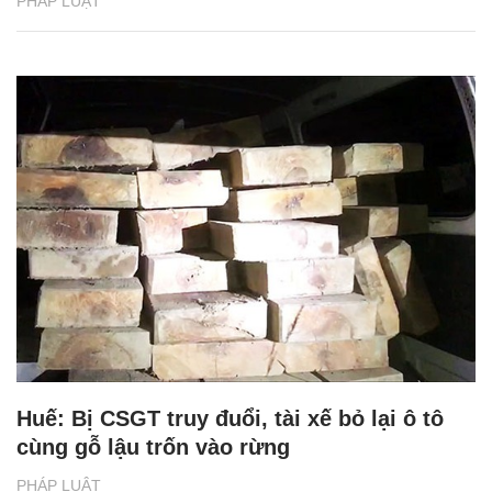
PHÁP LUẬT
Huế: Bị CSGT truy đuổi, tài xế bỏ lại ô tô
cùng gỗ lậu trốn vào rừng
PHÁP LUẬT