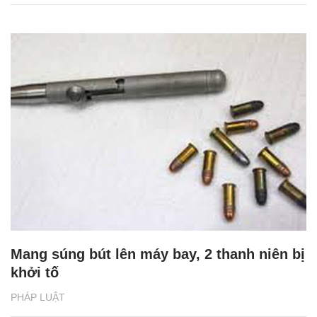
Mang súng bút lên máy bay, 2 thanh niên bị
khởi tố
PHÁP LUẬT